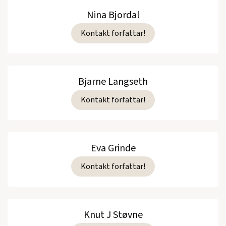
Nina Bjordal
Kontakt forfattar!
Bjarne Langseth
Kontakt forfattar!
Eva Grinde
Kontakt forfattar!
Knut J Støvne