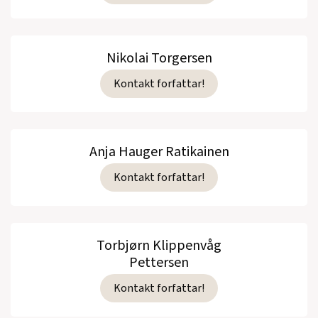
Nikolai Torgersen
Kontakt forfattar!
Anja Hauger Ratikainen
Kontakt forfattar!
Torbjørn Klippenvåg
Pettersen
Kontakt forfattar!