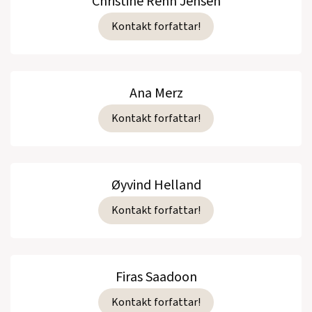
Christine Rehn Jensen
Kontakt forfattar!
Ana Merz
Kontakt forfattar!
Øyvind Helland
Kontakt forfattar!
Firas Saadoon
Kontakt forfattar!