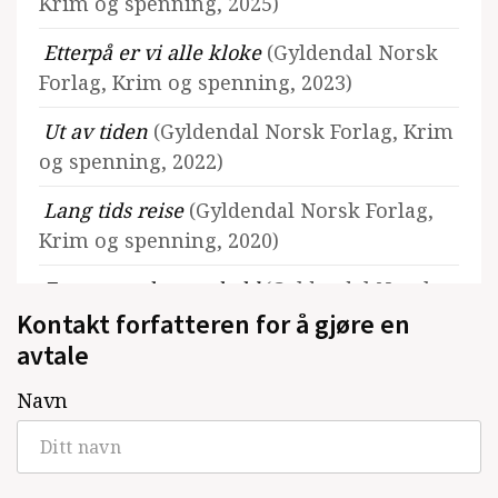
Krim og spenning, 2025)
Etterpå er vi alle kloke
(Gyldendal Norsk
Forlag, Krim og spenning, 2023)
Ut av tiden
(Gyldendal Norsk Forlag, Krim
og spenning, 2022)
Lang tids reise
(Gyldendal Norsk Forlag,
Krim og spenning, 2020)
Fornemmelse av skyld
(Gyldendal Norsk
Kontakt forfatteren for å gjøre en
Forlag, Krim og spenning, 2019)
avtale
Hvit engel, svart natt
(Gyldendal Norsk
Forlag, Krim og spenning, 2018)
Navn
Straffen
(Goliat, Krim og spenning, 2017)
En god sak
(Goliat, Krim og spenning,