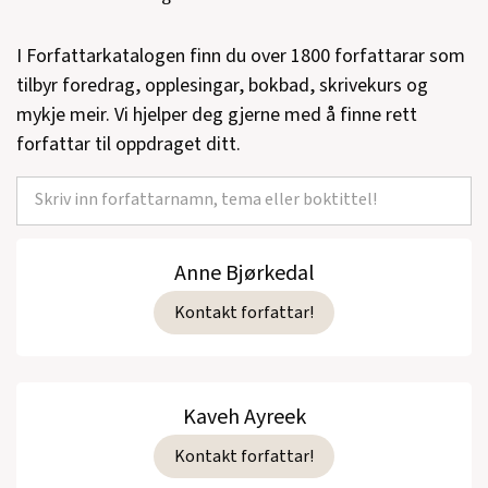
En rettferdig dom
(Gyldendal Norsk
I Forfattarkatalogen finn du over 1800 forfattarar som
Forlag, Krim og spenning, 2000)
tilbyr foredrag, opplesingar, bokbad, skrivekurs og
Det annet kinn
(Gyldendal Norsk Forlag,
mykje meir. Vi hjelper deg gjerne med å finne rett
Krim og spenning, 1999)
forfattar til oppdraget ditt.
Kalde hender
(Gyldendal Norsk Forlag,
Krim og spenning, 1998)
Gylne tider
(Gyldendal Norsk Forlag, Krim
Anne Bjørkedal
og spenning, 1996)
Kontakt forfattar!
Se alle utgivelser
Kaveh Ayreek
Kontakt forfattar!