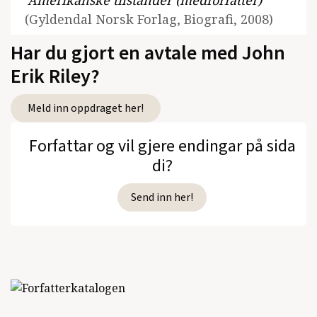
Amerikanske tilstander (medforfatter)
(Gyldendal Norsk Forlag, Biografi, 2008)
Har du gjort en avtale med John
Blår
(Tiden, Essays, 2006)
Erik Riley?
San Francisco
(Spartacus, 2003)
Meld inn oppdraget her!
Mølleland (Fra krigen i Bosnia)
(Gyldendal
Norsk Forlag, Noveller, 2001)
Forfattar og vil gjere endingar på sida
di?
Vandrehistorier
(Gyldendal Norsk Forlag,
Noveller, 1999)
Send inn her!
En spissformulering.
(Gyldendal Norsk
Forlag, Essays, 1996)
Ikoner i et vindu.
(Gyldendal Norsk Forlag,
Roman, 1995)