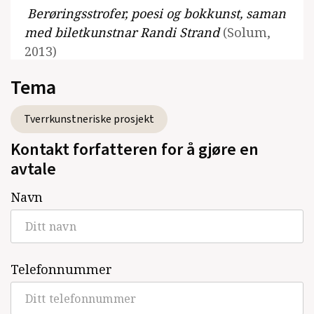
Berøringsstrofer, poesi og bokkunst, saman
med biletkunstnar Randi Strand
(Solum,
2013)
Tema
Ordakt, bokkunst, saman med
biletkunstnar Randi Strand
(Randivarius,
Tverrkunstneriske prosjekt
1994)
Kontakt forfatteren for å gjøre en
Boka; tatt på ordet.
(1992)
avtale
Grrmjau, med tusjteikningar av Sidsel
Navn
Paaske
(Tiden, Lyrikk, 1988)
Café 1982, med grafiske trykk av Edvard
Munch
(Cappelen, 1982)
Telefonnummer
Moldmennesje
(Samlaget, 1979)