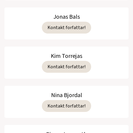
Jonas Bals
Kontakt forfattar!
Kim Torrejas
Kontakt forfattar!
Nina Bjordal
Kontakt forfattar!