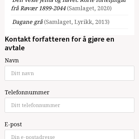
frå Røvær 1899-2044
(Samlaget, 2020)
Dagane grå
(Samlaget, Lyrikk, 2013)
Kontakt forfatteren for å gjøre en
avtale
Navn
Telefonnummer
E-post