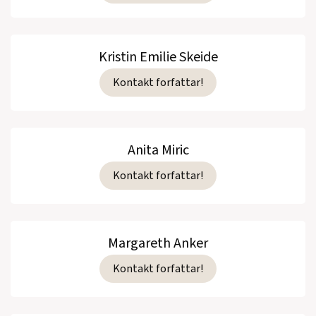
Kristin Emilie Skeide
Kontakt forfattar!
Anita Miric
Kontakt forfattar!
Margareth Anker
Kontakt forfattar!