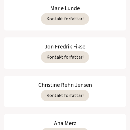
Marie Lunde
Kontakt forfattar!
Jon Fredrik Fikse
Kontakt forfattar!
Christine Rehn Jensen
Kontakt forfattar!
Ana Merz