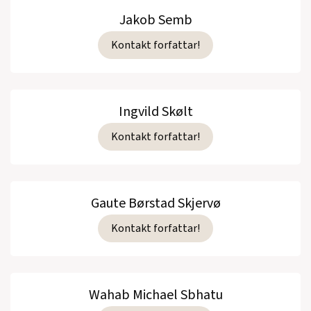
Jakob Semb
Kontakt forfattar!
Ingvild Skølt
Kontakt forfattar!
Gaute Børstad Skjervø
Kontakt forfattar!
Wahab Michael Sbhatu