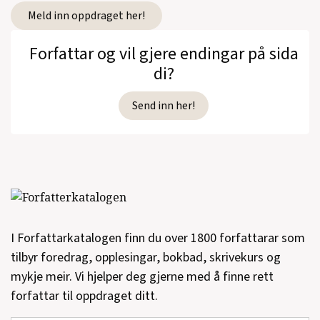
Meld inn oppdraget her!
Forfattar og vil gjere endingar på sida
di?
Send inn her!
I Forfattarkatalogen finn du over 1800 forfattarar som
tilbyr foredrag, opplesingar, bokbad, skrivekurs og
mykje meir. Vi hjelper deg gjerne med å finne rett
forfattar til oppdraget ditt.