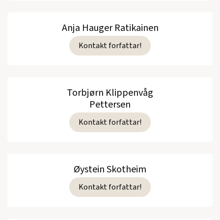
Anja Hauger Ratikainen
Kontakt forfattar!
Torbjørn Klippenvåg
Pettersen
Kontakt forfattar!
Øystein Skotheim
Kontakt forfattar!