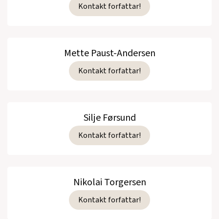
Kontakt forfattar!
Mette Paust-Andersen
Kontakt forfattar!
Silje Førsund
Kontakt forfattar!
Nikolai Torgersen
Kontakt forfattar!