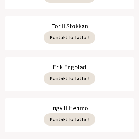
Torill Stokkan
Kontakt forfattar!
Erik Engblad
Kontakt forfattar!
Ingvill Henmo
Kontakt forfattar!