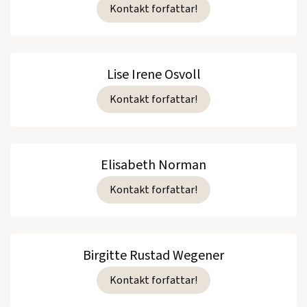
Kontakt forfattar!
Lise Irene Osvoll
Kontakt forfattar!
Elisabeth Norman
Kontakt forfattar!
Birgitte Rustad Wegener
Kontakt forfattar!