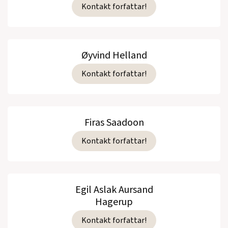
Kontakt forfattar!
Øyvind Helland
Kontakt forfattar!
Firas Saadoon
Kontakt forfattar!
Egil Aslak Aursand
Hagerup
Kontakt forfattar!