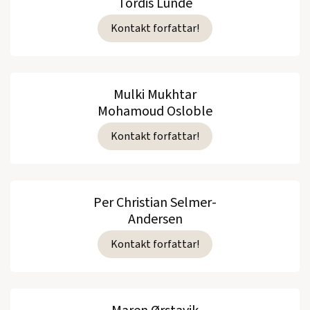
Tordis Lunde
Kontakt forfattar!
Mulki Mukhtar
Mohamoud Osloble
Kontakt forfattar!
Per Christian Selmer-
Andersen
Kontakt forfattar!