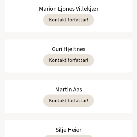
Marion Ljones Villekjær
Kontakt forfattar!
Guri Hjeltnes
Kontakt forfattar!
Martin Aas
Kontakt forfattar!
Silje Heier