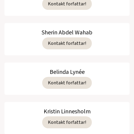
Kontakt forfattar!
Sherin Abdel Wahab
Kontakt forfattar!
Belinda Lynée
Kontakt forfattar!
Kristin Linnesholm
Kontakt forfattar!