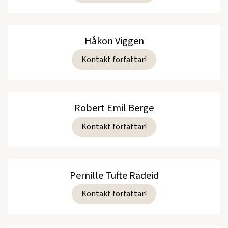
Håkon Viggen
Kontakt forfattar!
Robert Emil Berge
Kontakt forfattar!
Pernille Tufte Radeid
Kontakt forfattar!