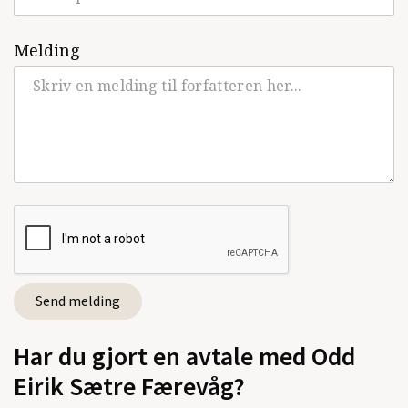
Melding
Har du gjort en avtale med Odd
Eirik Sætre Færevåg?