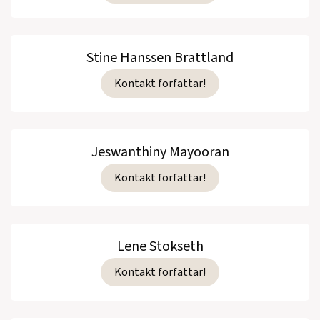
Stine Hanssen Brattland
Kontakt forfattar!
Jeswanthiny Mayooran
Kontakt forfattar!
Lene Stokseth
Kontakt forfattar!