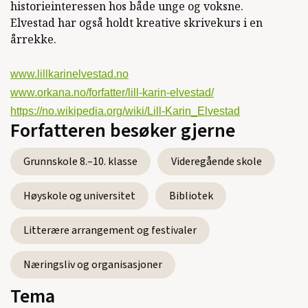
2013)
historieinteressen hos både unge og voksne.
Elvestad har også holdt kreative skrivekurs i en
Malangseidet-ulykka; Hendelsen som
årrekke.
rystet Norge
(Midt-Troms Museum,
Sakprosa, 2012)
www.lillkarinelvestad.no
www.orkana.no/forfatter/lill-karin-elvestad/
https://no.wikipedia.org/wiki/Lill-Karin_Elvestad
Forfatteren besøker gjerne
Se alle utgivelser
Grunnskole 8.–10. klasse
Videregående skole
Høyskole og universitet
Bibliotek
Litterære arrangement og festivaler
Næringsliv og organisasjoner
Tema