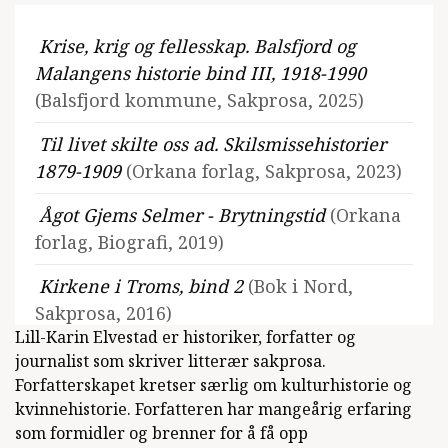
Krise, krig og fellesskap. Balsfjord og
Malangens historie bind III, 1918-1990
(Balsfjord kommune, Sakprosa, 2025)
Til livet skilte oss ad. Skilsmissehistorier
1879-1909
(Orkana forlag, Sakprosa, 2023)
Ågot Gjems Selmer - Brytningstid
(Orkana
forlag, Biografi, 2019)
Kirkene i Troms, bind 2
(Bok i Nord,
Sakprosa, 2016)
Lill-Karin Elvestad er historiker, forfatter og
Kirkene i Troms, bind 1
(Bok i Nord,
journalist som skriver litterær sakprosa.
Sakprosa, 2015)
Forfatterskapet kretser særlig om kulturhistorie og
kvinnehistorie. Forfatteren har mangeårig erfaring
Alt er mulig
(Mamru Media, Antologi,
som formidler og brenner for å få opp