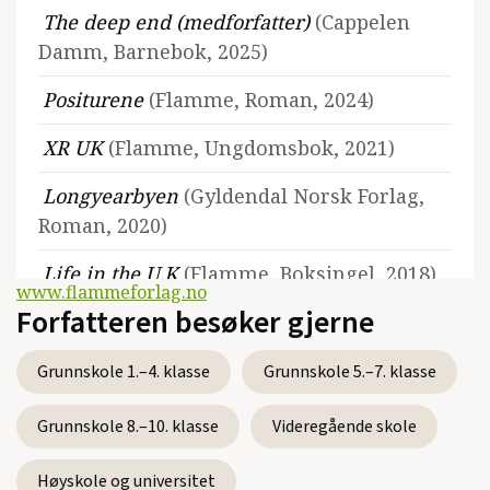
The deep end (medforfatter)
(Cappelen
Damm, Barnebok, 2025)
Positurene
(Flamme, Roman, 2024)
XR UK
(Flamme, Ungdomsbok, 2021)
Longyearbyen
(Gyldendal Norsk Forlag,
Roman, 2020)
Life in the U.K
(Flamme, Boksingel, 2018)
www.flammeforlag.no
Forfatteren besøker gjerne
Bruddlinjer
(Gyldendal Norsk Forlag,
Ungdomsroman, 2017)
Grunnskole 1.–4. klasse
Grunnskole 5.–7. klasse
Slagside
(Gyldendal Norsk Forlag,
Grunnskole 8.–10. klasse
Videregående skole
Ungdomsbok, 2016)
Slipp hold
(Mangschou forlag,
Høyskole og universitet