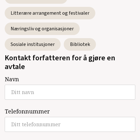
Ungdomsbok, 2015)
Litterære arrangement og festivaler
Spranget
(Omnipax, Roman, 2013)
Næringsliv og organisasjoner
Sosiale institusjoner
Bibliotek
Se alle utgivelser
Kontakt forfatteren for å gjøre en
avtale
Navn
Telefonnummer