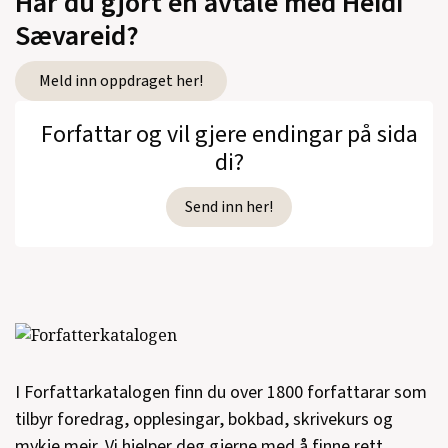
Har du gjort en avtale med Heidi
Sævareid?
Meld inn oppdraget her!
Forfattar og vil gjere endingar på sida
di?
Send inn her!
I Forfattarkatalogen finn du over 1800 forfattarar som
tilbyr foredrag, opplesingar, bokbad, skrivekurs og
mykje meir. Vi hjelper deg gjerne med å finne rett