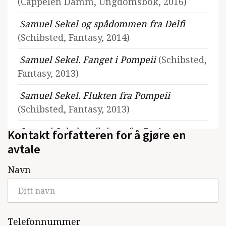
(Cappelen Damm, Ungdomsbok, 2016)
Samuel Sekel og spådommen fra Delfi
(Schibsted, Fantasy, 2014)
Samuel Sekel. Fanget i Pompeii
(Schibsted,
Fantasy, 2013)
Samuel Sekel. Flukten fra Pompeii
(Schibsted, Fantasy, 2013)
Samuel Sekel og flukten fra Paris
Kontakt forfatteren for å gjøre en
(Schibsted, Fantasy, 2012)
avtale
Navn
Se alle utgivelser
Telefonnummer