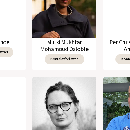
unde
Mulki Mukhtar
Per Chri
Mohamoud Osloble
An
ttar!
Kontakt forfattar!
Konta