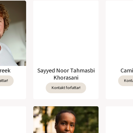
reek
Sayyed Noor Tahmasbi
Cami
Khorasani
ttar!
Konta
Kontakt forfattar!