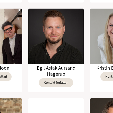
adoon
Egil Aslak Aursand
Kristin 
Hagerup
ttar!
Konta
Kontakt forfattar!