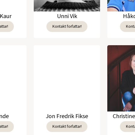
Kaur
Unni Vik
Håko
ttar!
Kontakt forfattar!
Konta
unde
Jon Fredrik Fikse
Christin
ttar!
Kontakt forfattar!
Konta