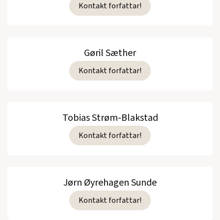
Kontakt forfattar!
Gøril Sæther
Kontakt forfattar!
Tobias Strøm-Blakstad
Kontakt forfattar!
Jørn Øyrehagen Sunde
Kontakt forfattar!