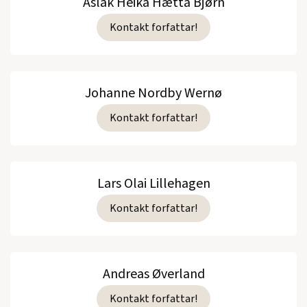
Aslak Heika Hætta Bjørn
Kontakt forfattar!
Johanne Nordby Wernø
Kontakt forfattar!
Lars Olai Lillehagen
Kontakt forfattar!
Andreas Øverland
Kontakt forfattar!