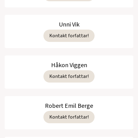
Unni Vik
Kontakt forfattar!
Håkon Viggen
Kontakt forfattar!
Robert Emil Berge
Kontakt forfattar!