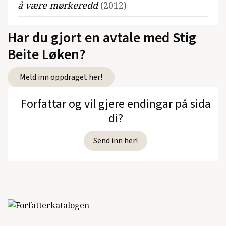
å være mørkeredd
(2012)
Har du gjort en avtale med Stig
Beite Løken?
Se alle utgivelser
Meld inn oppdraget her!
Forfattar og vil gjere endingar på sida
di?
Send inn her!