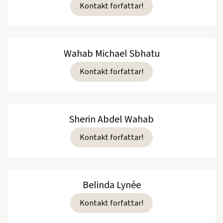
Kontakt forfattar!
Wahab Michael Sbhatu
Kontakt forfattar!
Sherin Abdel Wahab
Kontakt forfattar!
Belinda Lynée
Kontakt forfattar!