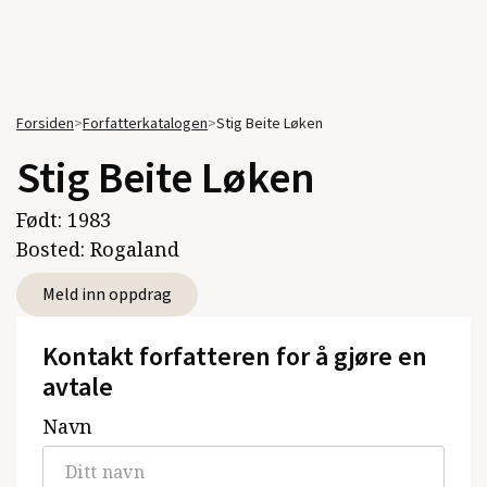
Forsiden
>
Forfatterkatalogen
>
Stig Beite Løken
Stig Beite Løken
Født:
1983
Bosted:
Rogaland
Meld inn oppdrag
Kontakt forfatteren for å gjøre en
avtale
Navn