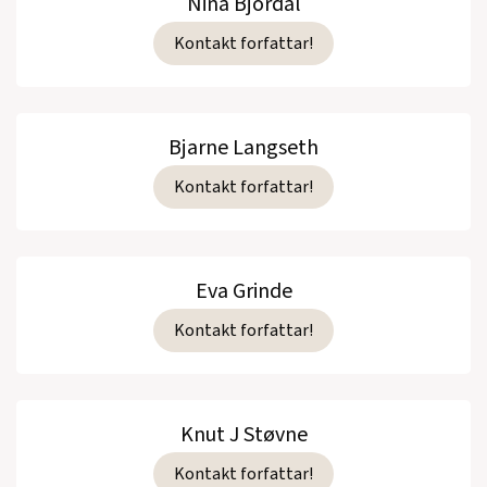
Nina Bjordal
Kontakt forfattar!
Bjarne Langseth
Kontakt forfattar!
Eva Grinde
Kontakt forfattar!
Knut J Støvne
Kontakt forfattar!