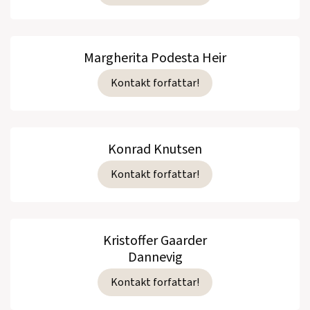
Margherita Podesta Heir
Kontakt forfattar!
Konrad Knutsen
Kontakt forfattar!
Kristoffer Gaarder
Dannevig
Kontakt forfattar!