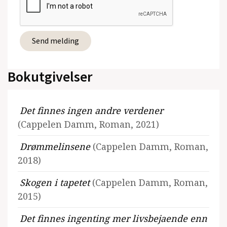
Bokutgivelser
Det finnes ingen andre verdener
(Cappelen Damm, Roman, 2021)
Drømmelinsene
(Cappelen Damm, Roman,
2018)
Skogen i tapetet
(Cappelen Damm, Roman,
2015)
Det finnes ingenting mer livsbejaende enn