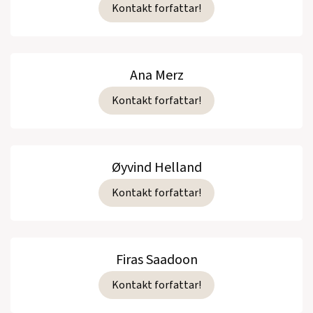
Kontakt forfattar!
Ana Merz
Kontakt forfattar!
Øyvind Helland
Kontakt forfattar!
Firas Saadoon
Kontakt forfattar!