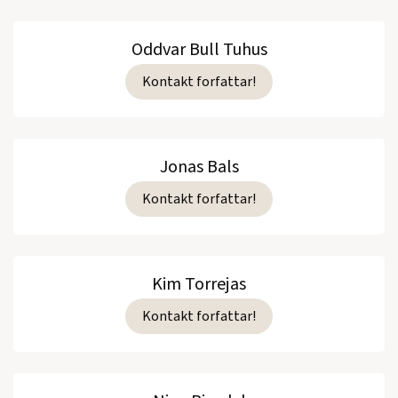
Oddvar Bull Tuhus
Kontakt forfattar!
Jonas Bals
Kontakt forfattar!
Kim Torrejas
Kontakt forfattar!