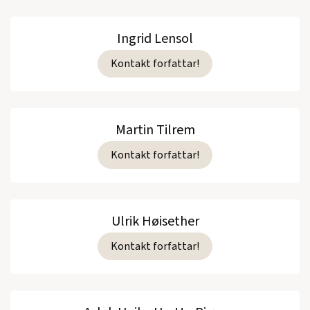
Ingrid Lensol
Kontakt forfattar!
Martin Tilrem
Kontakt forfattar!
Ulrik Høisether
Kontakt forfattar!