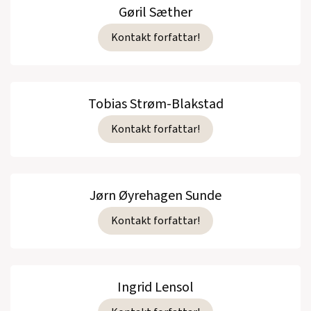
Gøril Sæther
Kontakt forfattar!
Tobias Strøm-Blakstad
Kontakt forfattar!
Jørn Øyrehagen Sunde
Kontakt forfattar!
Ingrid Lensol