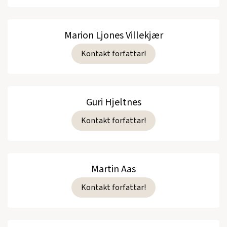
Marion Ljones Villekjær
Kontakt forfattar!
Guri Hjeltnes
Kontakt forfattar!
Martin Aas
Kontakt forfattar!