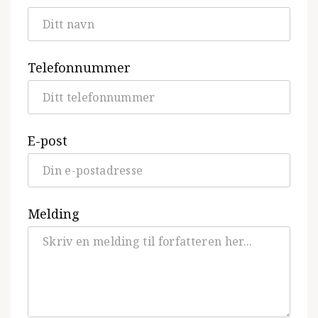
Telefonnummer
E-post
Melding