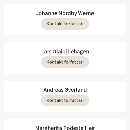
Johanne Nordby Wernø
Kontakt forfattar!
Lars Olai Lillehagen
Kontakt forfattar!
Andreas Øverland
Kontakt forfattar!
Margherita Podesta Heir