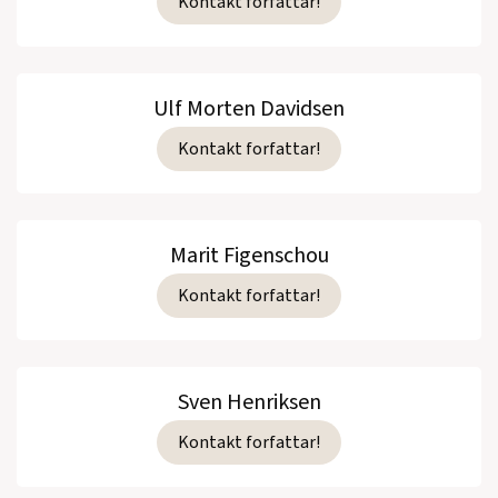
Kontakt forfattar!
Ulf Morten Davidsen
Kontakt forfattar!
Marit Figenschou
Kontakt forfattar!
Sven Henriksen
Kontakt forfattar!