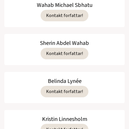
Wahab Michael Sbhatu
Kontakt forfattar!
Sherin Abdel Wahab
Kontakt forfattar!
Belinda Lynée
Kontakt forfattar!
Kristin Linnesholm