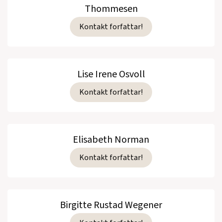
Thommesen
Kontakt forfattar!
Lise Irene Osvoll
Kontakt forfattar!
Elisabeth Norman
Kontakt forfattar!
Birgitte Rustad Wegener