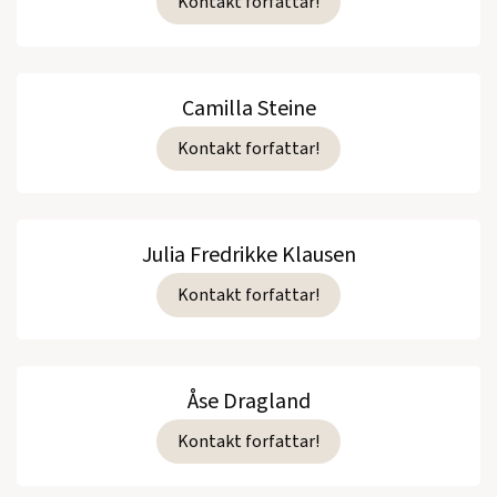
Kontakt forfattar!
Camilla Steine
Kontakt forfattar!
Julia Fredrikke Klausen
Kontakt forfattar!
Åse Dragland
Kontakt forfattar!