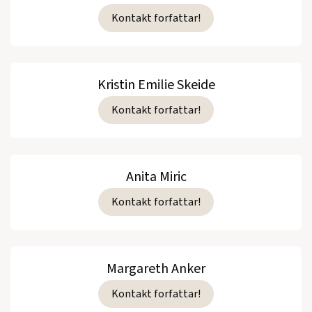
Kontakt forfattar!
Kristin Emilie Skeide
Kontakt forfattar!
Anita Miric
Kontakt forfattar!
Margareth Anker
Kontakt forfattar!