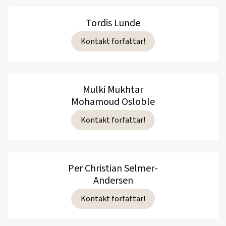
Tordis Lunde
Kontakt forfattar!
Mulki Mukhtar
Mohamoud Osloble
Kontakt forfattar!
Per Christian Selmer-
Andersen
Kontakt forfattar!