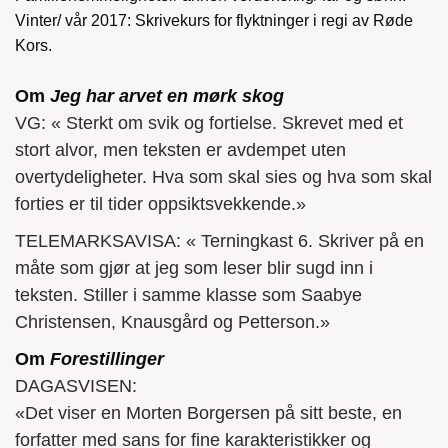
Jeg har arvet en mørk skog
(Piratforlaget,
Vinter/ vår 2017: Skrivekurs for flyktninger i regi av Røde
Roman, 2012)
Kors.
Teaterhistorie (Bind 2)
(Tell, Fagbok, 1997)
Om
Jeg har arvet en mørk skog
VG: « Sterkt om svik og fortielse. Skrevet med et
stort alvor, men teksten er avdempet uten
overtydeligheter. Hva som skal sies og hva som skal
Se alle utgivelser
forties er til tider oppsiktsvekkende.»
TELEMARKSAVISA: « Terningkast 6. Skriver på en
måte som gjør at jeg som leser blir sugd inn i
teksten. Stiller i samme klasse som Saabye
Christensen, Knausgård og Petterson.»
Om
Forestillinger
DAGASVISEN:
«Det viser en Morten Borgersen på sitt beste, en
forfatter med sans for fine karakteristikker og