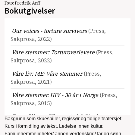
Foto:
Fredrik Arff
Bokutgivelser
Our voices - torture survivors
(Press,
Sakprosa, 2022)
Våre stemmer: Torturoverlevere
(Press,
Sakprosa, 2022)
Våre liv: ME: Våre stemmer
(Press,
Sakprosa, 2021)
Våre stemmer. HIV - 30 år i Norge
(Press,
Sakprosa, 2015)
Forestillinger
(Vigmostad & Bjørke,
Bakgrunn som skuespiller, regissør og tidlige teatersjef.
Roman, 2014)
Kurs i formidling av tekst. Ledelse innen kultur.
Familiehemmeligheter/ annen verdenskrig/ far og sønn.