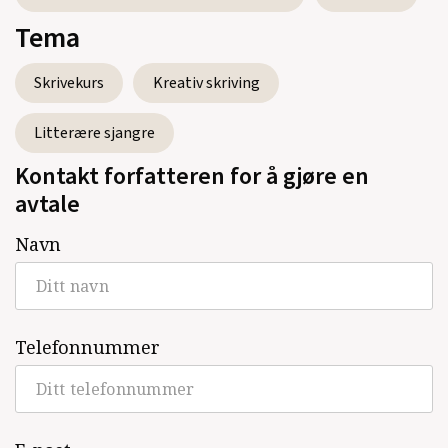
Samaels bok
(Vigmostad & Bjørke, Roman,
Tema
2012)
Skrivekurs
Kreativ skriving
Victor Tukmakovs siste vinter
(Vigmostad
& Bjørke, Noveller, 2010)
Litterære sjangre
Kontakt forfatteren for å gjøre en
avtale
Se alle utgivelser
Navn
Telefonnummer