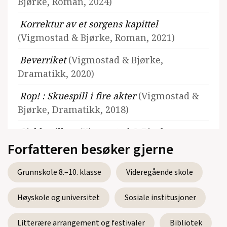
Bjørke, Roman, 2024)
Korrektur av et sorgens kapittel
(Vigmostad & Bjørke, Roman, 2021)
Beverriket
(Vigmostad & Bjørke,
Dramatikk, 2020)
Rop! : Skuespill i fire akter
(Vigmostad &
Bjørke, Dramatikk, 2018)
Sjakkspillere
(Vigmostad & Bjørke,
Forfatteren besøker gjerne
Noveller, 2016)
Sjakk. Spillenes konge
(Vigmostad &
Grunnskole 8.–10. klasse
Videregående skole
Bjørke, 2016)
Høyskole og universitet
Sosiale institusjoner
Soldater
(Vigmostad & Bjørke, Noveller,
2013)
Litterære arrangement og festivaler
Bibliotek