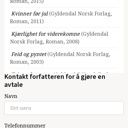
Roman, 2015)
Kvinner før jul
(Gyldendal Norsk Forlag,
Roman, 2011)
Kjærlighet for viderekomne
(Gyldendal
Norsk Forlag, Roman, 2008)
Feid og pyntet
(Gyldendal Norsk Forlag,
Roman, 2003)
Tristan kommer.
(Gyldendal Norsk Forlag,
Kontakt forfatteren for å gjøre en
Roman, 1998)
avtale
Død som en dronte.
(Roman, 1994)
Navn
Dame i svev.
(Noveller, 1992)
Telefonnummer