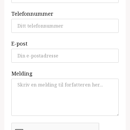
Telefonnummer
E-post
Melding