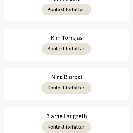
Kontakt forfattar!
Kim Torrejas
Kontakt forfattar!
Nina Bjordal
Kontakt forfattar!
Bjarne Langseth
Kontakt forfattar!