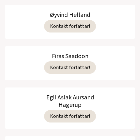
Øyvind Helland
Kontakt forfattar!
Firas Saadoon
Kontakt forfattar!
Egil Aslak Aursand
Hagerup
Kontakt forfattar!