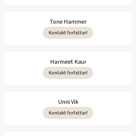
Tone Hammer
Kontakt forfattar!
Harmeet Kaur
Kontakt forfattar!
Unni Vik
Kontakt forfattar!