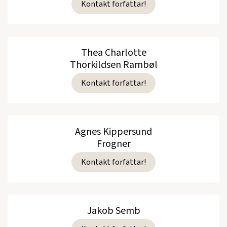
Kontakt forfattar!
Thea Charlotte
Thorkildsen Rambøl
Kontakt forfattar!
Agnes Kippersund
Frogner
Kontakt forfattar!
Jakob Semb