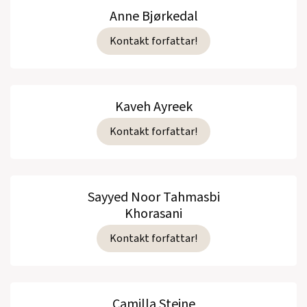
Anne Bjørkedal
Kontakt forfattar!
Kaveh Ayreek
Kontakt forfattar!
Sayyed Noor Tahmasbi
Khorasani
Kontakt forfattar!
Camilla Steine