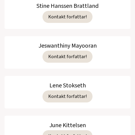
Stine Hanssen Brattland
Kontakt forfattar!
Jeswanthiny Mayooran
Kontakt forfattar!
Lene Stokseth
Kontakt forfattar!
June Kittelsen