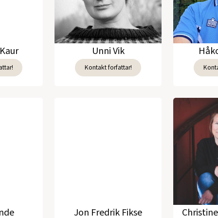
Kaur
Unni Vik
Håko
ttar!
Kontakt forfattar!
Konta
unde
Jon Fredrik Fikse
Christin