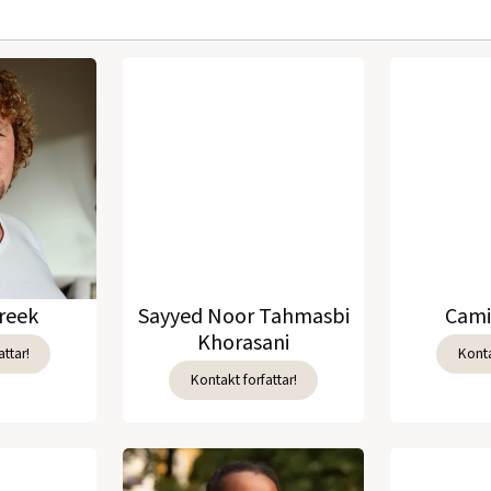
reek
Sayyed Noor Tahmasbi
Cami
Khorasani
ttar!
Konta
Kontakt forfattar!