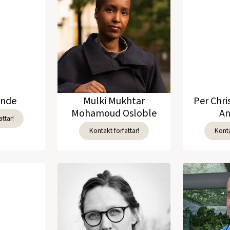
unde
Mulki Mukhtar
Per Chri
Mohamoud Osloble
An
ttar!
Kontakt forfattar!
Konta