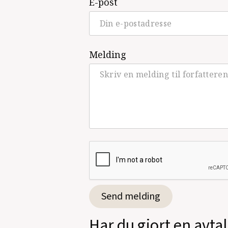
E-post
Melding
Har du gjort en avta