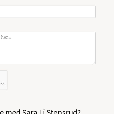
le med Sara Li Stensrud?