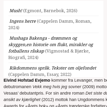
Mush!
(Egmont, Barnebok, 2026)
Ingens herre
(Cappelen Damm, Roman,
2024)
Mushaga Bakenga - drømmen og
skyggen,en historie om flukt, mirakler og
fotballens råskap
(Vigmostad & Bjørke,
Biografi, 2024)
Rikdommens språk. Tekster om oljefondet
(Cappelen Damm, Essay, 2022)
Eivind Hofstad Evjemo
kommer fra Levanger, men bo
Den nye årstiden
(Cappelen Damm,
debutromanen
Vekk meg hvis jeg sovner
(2009) mottok
Roman, 2022)
Vesaas’ debutantpris. For sin andre roman
Det siste d
ansikt av kjærlighet
(2012) mottok han Ungdommens kri
Kvelningsminner
(Cappelen Damm,
Awards for «Årets bok» og «Årets trønderske forfatter