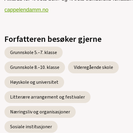
Lyrikk, 2016)
cappelendamm.no
Velkommen til oss
(Cappelen Damm,
Roman, 2014)
Det siste du skal se er et ansikt av
Forfatteren besøker gjerne
kjærlighet
(Cappelen Damm, Roman, 2012)
Grunnskole 5.–7. klasse
Vekk meg hvis jeg sovner
(Cappelen
Damm, Roman, 2009)
Grunnskole 8.–10. klasse
Videregående skole
Høyskole og universitet
Litterære arrangement og festivaler
Se alle utgivelser
Næringsliv og organisasjoner
Sosiale institusjoner