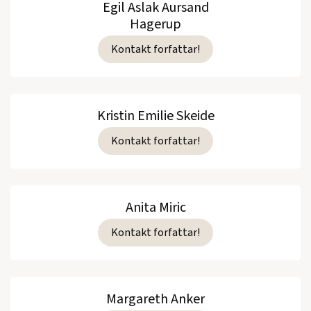
Egil Aslak Aursand
Hagerup
Kontakt forfattar!
Kristin Emilie Skeide
Kontakt forfattar!
Anita Miric
Kontakt forfattar!
Margareth Anker