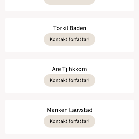
Torkil Baden
Kontakt forfattar!
Are Tjihkkom
Kontakt forfattar!
Mariken Lauvstad
Kontakt forfattar!