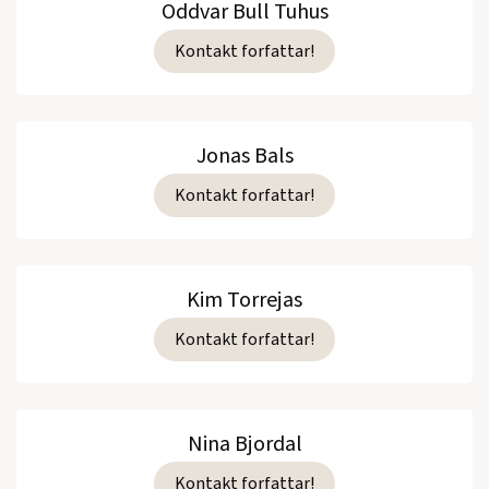
Oddvar Bull Tuhus
Kontakt forfattar!
Jonas Bals
Kontakt forfattar!
Kim Torrejas
Kontakt forfattar!
Nina Bjordal
Kontakt forfattar!