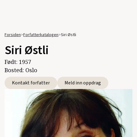
Forsiden
>
Forfatterkatalogen
>
Siri Østli
Siri Østli
Født:
1957
Bosted:
Oslo
Kontakt forfatter
Meld inn oppdrag