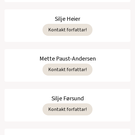
Silje Heier
Kontakt forfattar!
Mette Paust-Andersen
Kontakt forfattar!
Silje Førsund
Kontakt forfattar!