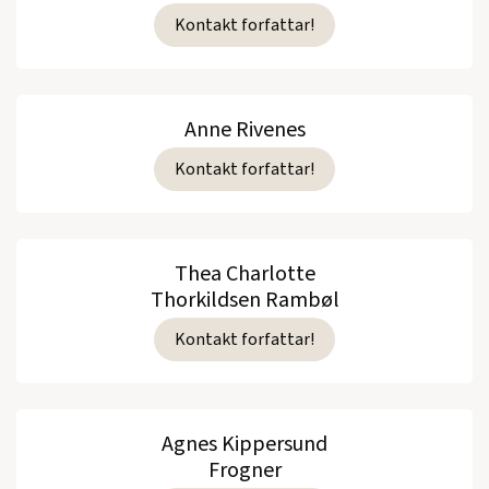
Kontakt forfattar!
Anne Rivenes
Kontakt forfattar!
Thea Charlotte
Thorkildsen Rambøl
Kontakt forfattar!
Agnes Kippersund
Frogner