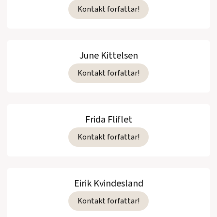
Kontakt forfattar!
June Kittelsen
Kontakt forfattar!
Frida Fliflet
Kontakt forfattar!
Eirik Kvindesland
Kontakt forfattar!