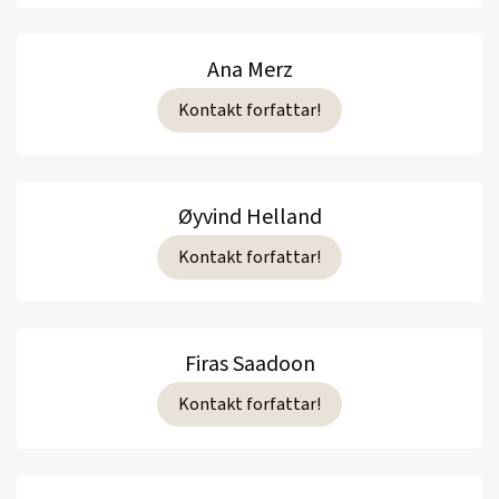
Ana Merz
Kontakt forfattar!
Øyvind Helland
Kontakt forfattar!
Firas Saadoon
Kontakt forfattar!