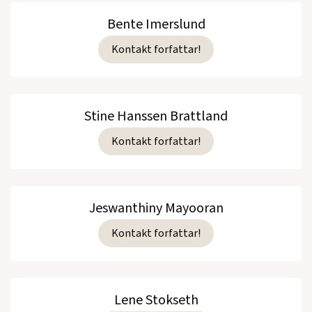
Bente Imerslund
Kontakt forfattar!
Stine Hanssen Brattland
Kontakt forfattar!
Jeswanthiny Mayooran
Kontakt forfattar!
Lene Stokseth