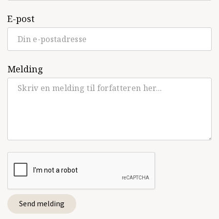
E-post
Melding