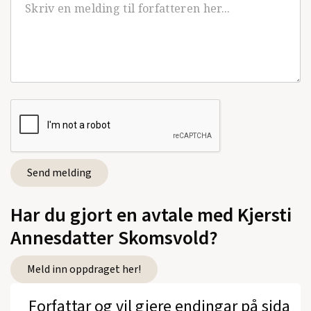
33
(2014)
Litt trist matematikk
(Oktober, Lyrikk,
2013)
Monstermenneske
(Oktober, Roman, 2012)
Jo fortere jeg går, jo mindre er jeg
(Oktober,
Roman, 2009)
Har du gjort en avtale med Kjersti
Se alle utgivelser
Annesdatter Skomsvold?
Meld inn oppdraget her!
Forfattar og vil gjere endingar på sida