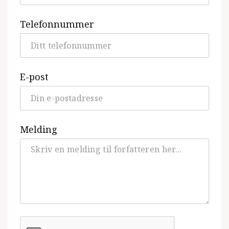
Telefonnummer
E-post
Melding