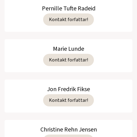
Pernille Tufte Radeid
Kontakt forfattar!
Marie Lunde
Kontakt forfattar!
Jon Fredrik Fikse
Kontakt forfattar!
Christine Rehn Jensen