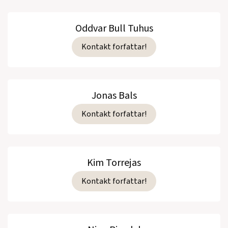
Oddvar Bull Tuhus
Kontakt forfattar!
Jonas Bals
Kontakt forfattar!
Kim Torrejas
Kontakt forfattar!