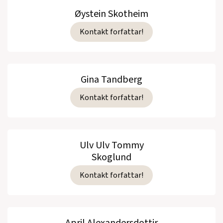
Øystein Skotheim
Kontakt forfattar!
Gina Tandberg
Kontakt forfattar!
Ulv Ulv Tommy
Skoglund
Kontakt forfattar!