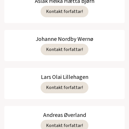
Aslak Heika Hætta Bjørn
Kontakt forfattar!
Johanne Nordby Wernø
Kontakt forfattar!
Lars Olai Lillehagen
Kontakt forfattar!
Andreas Øverland
Kontakt forfattar!