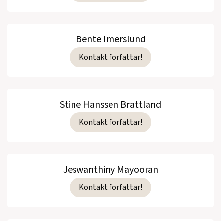
Bente Imerslund
Kontakt forfattar!
Stine Hanssen Brattland
Kontakt forfattar!
Jeswanthiny Mayooran
Kontakt forfattar!