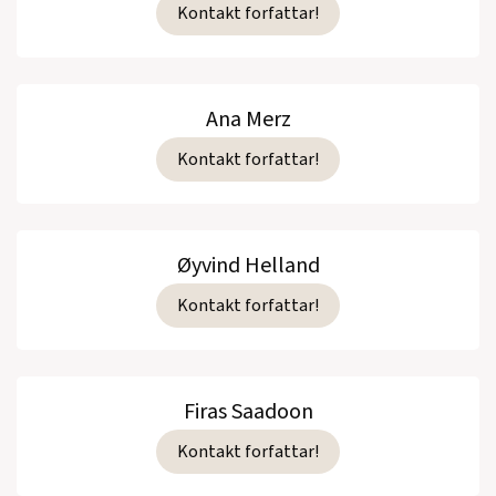
Kontakt forfattar!
Ana Merz
Kontakt forfattar!
Øyvind Helland
Kontakt forfattar!
Firas Saadoon
Kontakt forfattar!