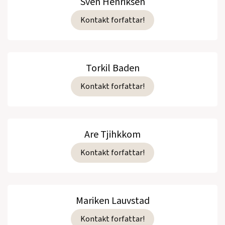
Sven Henriksen
Kontakt forfattar!
Torkil Baden
Kontakt forfattar!
Are Tjihkkom
Kontakt forfattar!
Mariken Lauvstad
Kontakt forfattar!