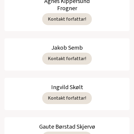
Agnes Kippersund
Frogner
Kontakt forfattar!
Jakob Semb
Kontakt forfattar!
Ingvild Skølt
Kontakt forfattar!
Gaute Børstad Skjervø