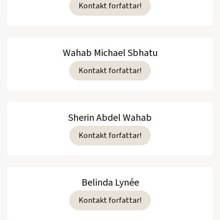
Kontakt forfattar!
Wahab Michael Sbhatu
Kontakt forfattar!
Sherin Abdel Wahab
Kontakt forfattar!
Belinda Lynée
Kontakt forfattar!