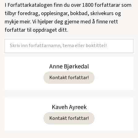
I Forfattarkatalogen finn du over 1800 forfattarar som
tilbyr foredrag, opplesingar, bokbad, skrivekurs og
mykje meir. Vi hjelper deg gjerne med å finne rett
forfattar til oppdraget ditt.
Anne Bjørkedal
Kontakt forfattar!
Kaveh Ayreek
Kontakt forfattar!