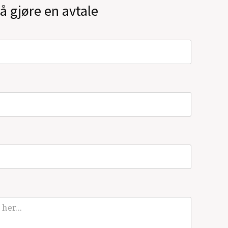
å gjøre en avtale
nnøve Persen, gjendiktning fra samisk
)
 Edda)
(2016)
siske dikt for barn (gjendiktning sammen
ani)
(2015)
syklus)
(2010)
009)