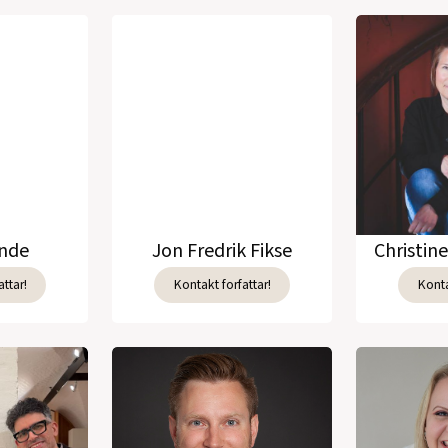
(fabel)
(1983)
Leve skroget, opp av skrape
Huset i vranglås (ungdomsbi
Sving bygd (roman)
(1977)
Mellom elvene (fortellinger
Trebuene (prosadikt)
(1973)
unde
Jon Fredrik Fikse
Christin
Ville fugler (dikt)
(1970)
ttar!
Kontakt forfattar!
Konta
Se alle utgivelser