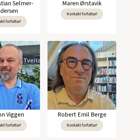
stian Selmer-
Maren Ørstavik
(1991)
dersen
Kontakt forfattar!
nologer)
(1991)
kt forfattar!
 Voluspå som er originaloversatt) 1989
olog, sammen med Paal Helge Haugen)
legnet Wergelands hovedverk)
(1988)
7)
n Viggen
Robert Emil Berge
en navnløs sel (fabel)
(1985)
kt forfattar!
Kontakt forfattar!
r, selkatter og et kjærlighetshull i havet