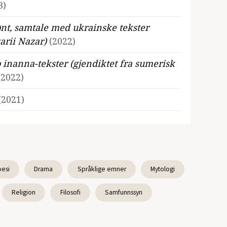
3)
ønt, samtale med ukrainske tekster
arii Nazar)
(2022)
to inanna-tekster (gjendiktet fra sumerisk
(2022)
(2021)
av Rumi sammen med Syamak Oweisi – og
Gjerdåker)
(2020)
esi
Drama
Språklige emner
Mytologi
endiktning fra pashto sammen med Parkha
il)
(2020)
Religion
Filosofi
Samfunnssyn
gjendiktning fra albansk sammen med