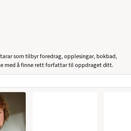
Fra vinhus og moské (5 persis
sammen med Finn Thiesen)
Visjonens bok (gjendiktnin
med Walid al-Kubaisi)
(2001)
Vindkald (samtale med to yn
ttarar som tilbyr foredrag, opplesingar, bokbad,
På himmelen (skuespill)
(200
e med å finne rett forfattar til oppdraget ditt.
Jaredal (eksempel på ei byg
Otrap (en kritisk framstillin
kjærlighetsstillinger (roman)
Dainas (latviske folkedikt, 
diktere) 1996 i (48 dikt)
(1995
I dette huset (diktsyklus, 