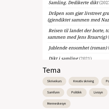
Samling. Dedikerte dikt
(202
Dråpen som gjør livstreet gr
(gjendiktet sammen med Naz
Reisen til landet der borte, 
sammen med Jens Braarvig)
Jublende ensomhet (roman)
Dikt i samling
(2021)
Tema
Rumifesten (gjendiktning 
gjendiktninger av Johannes 
Skrivekurs
Kreativ skriving
Po
Landey, afghanske vers (gj
Samfunn
Atal og Dewa W. Babakarkha
Politikk
Livssyn
Antidrøm (Jeton Kelmendi, 
Menneskesyn