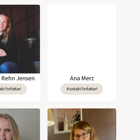
t (barnebok)
(1979)
ografi)
(1979)
)
(1976)
e Rehn Jensen
Ana Merz
kt forfattar!
Kontakt forfattar!