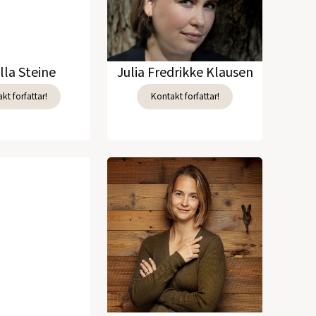
g av He Dong sammen med forfatter)
lla Steine
Julia Fredrikke Klausen
iktning av Jamshed Masroor sammen med
kt forfattar!
Kontakt forfattar!
av Muniam Alfaker, irakisk poet, sammen
ikter)
(1994)
(nyttårstale, kjærlighetsdikt)
(1993)
lene fra -83/-87/-91/-92)
(1993)
uespill for dokker/skuespillere)
(1993)
syklus)
(1992)