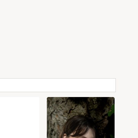
ke diktere, gjendiktet fra persisk
(2003)
g av Muniam Alfaker fra arabisk sammen
gre Eddadikt)
(2001)
0)
debok, sammen med Jon Iverslien)
(2000)
g eller vidunderlige opphold i 46
(1998)
gjendiktning i samarbeid med latviske
)
sammen med Paal-Helge Haugen)
(1994)