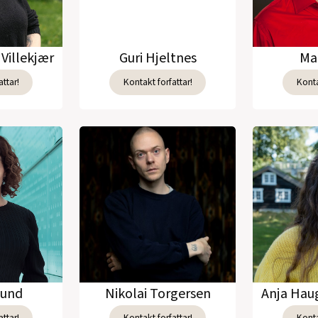
Villekjær
Guri Hjeltnes
Ma
ttar!
Kontakt forfattar!
Konta
sund
Nikolai Torgersen
Anja Hau
ttar!
Kontakt forfattar!
Konta