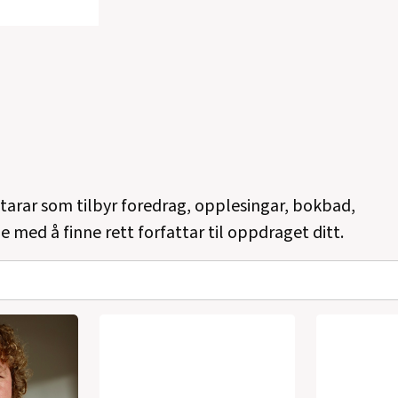
ttarar som tilbyr foredrag, opplesingar, bokbad,
e med å finne rett forfattar til oppdraget ditt.