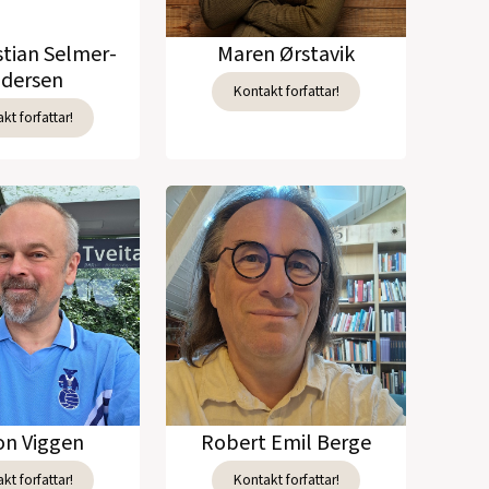
stian Selmer-
Maren Ørstavik
dersen
Kontakt forfattar!
kt forfattar!
n Viggen
Robert Emil Berge
kt forfattar!
Kontakt forfattar!