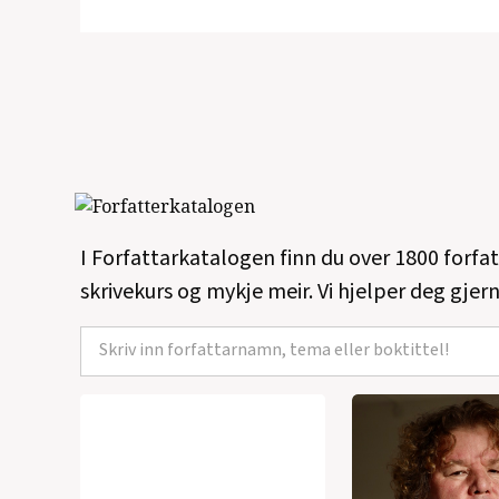
I Forfattarkatalogen finn du over 1800 forfa
skrivekurs og mykje meir. Vi hjelper deg gjern