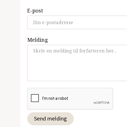
E-post
Melding