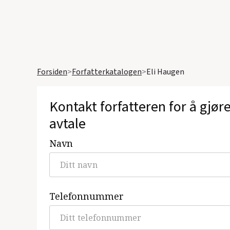
Forsiden
>
Forfatterkatalogen
>
Eli Haugen
Kontakt forfatteren for å gjør
avtale
Navn
Telefonnummer