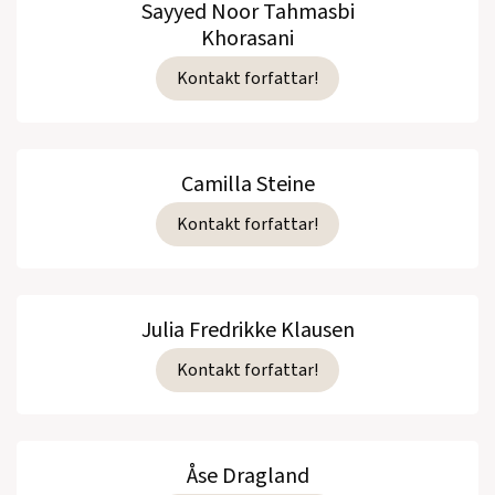
Noveller, 2000)
Sayyed Noor Tahmasbi
Khorasani
Frosken Vertigo og det store spranget
(Eide,
Kontakt forfattar!
Barnebok, 1999)
Bikubesong
(Samlaget, Roman, 1999)
Heimatt til 1990-åra
(Samlaget, Noveller,
Camilla Steine
1997)
Kontakt forfattar!
Meir enn regn
(Samlaget, Noveller, 1995)
80º aust for Birdland
(Samlaget, Noveller,
Julia Fredrikke Klausen
1993)
Kontakt forfattar!
Langdistansesvømmar
(Samlaget,
Noveller, 1990)
Dans som en sommerfugl - stikk som en
Åse Dragland