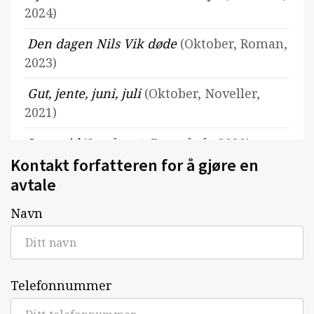
2024)
Den dagen Nils Vik døde
(Oktober, Roman,
2023)
Gut, jente, juni, juli
(Oktober, Noveller,
2021)
Leggetid
(Samlaget, Barnebok, 2020)
Kontakt forfatteren for å gjøre en
Garasjeland
(Oktober, Noveller, 2020)
avtale
Landet bortanfor landet. Område 51.
Navn
Protestsongar
(Oktober, 2019)
Deilig er jorden (Sammen med Helge
Skodvin)
(Flamme, Noveller, 2018)
Telefonnummer
Menn som ingen treng
(Oktober, Noveller,