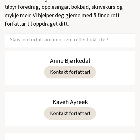
Sjuk av lykke
(Samlaget, Noveller, 2006)
tilbyr foredrag, opplesingar, bokbad, skrivekurs og
mykje meir. Vi hjelper deg gjerne med å finne rett
Flytande bjørn
(Samlaget, Roman, 2005)
forfattar til oppdraget ditt.
Bikubegang: 24 stopp i Frode Gryttens
univers
(Dokumentar og historie, 2005)
Hull & Sønn
(Spartacus, Humor, 2004)
Anne Bjørkedal
Urmakar Pisani og Paradisfuglane
(Eide,
Kontakt forfattar!
Barnebok, 2003)
Dublin - forfatterens guide(10 sanger om
Dublin.)
(Spartacus, Dokumentar og
Kaveh Ayreek
historie, 2002)
Kontakt forfattar!
Popsongar
(Samlaget, Noveller, 2001)
Eg blir her, eg drar ikkje
(Samlaget,