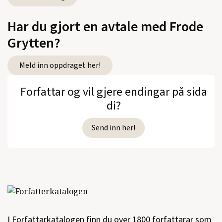
Norge og andre dikt
(Flamme, Lyrikk,
2009)
Har du gjort en avtale med Frode
Grytten?
Det norske huset
(Flamme, Prosa, 2009)
Og om en eller annen, men ikke hvem som
Meld inn oppdraget her!
helst, fikk lyst til å være nær deg, for
Forfattar og vil gjere endingar på sida
eksempel meg
(Flamme, Lyrikk, 2008)
di?
Hallo?
(Bodoni, Roman, 2008)
Send inn her!
Gabba gabba hey!
(Samlaget, Barnebok,
2008)
Rom ved havet, rom i byen
(2007)
Godnattboka (medforfatter)
(Skald forlag,
Eventyr, 2007)
I Forfattarkatalogen finn du over 1800 forfattarar som