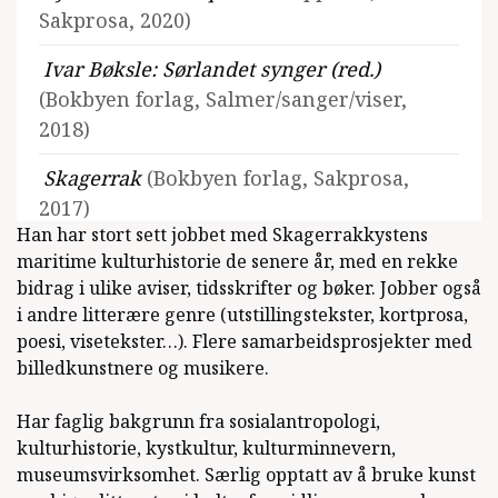
Sakprosa, 2020)
Ivar Bøksle: Sørlandet synger (red.)
(Bokbyen forlag, Salmer/sanger/viser,
2018)
Skagerrak
(Bokbyen forlag, Sakprosa,
2017)
Han har stort sett jobbet med Skagerrakkystens
Sjøørret
(Bokbyen forlag, Sakprosa, 2014)
maritime kulturhistorie de senere år, med en rekke
bidrag i ulike aviser, tidsskrifter og bøker. Jobber også
Makrell
(Bokbyen forlag, Sakprosa, 2011)
i andre litterære genre (utstillingstekster, kortprosa,
poesi, visetekster…). Flere samarbeidsprosjekter med
Hummer
(Bokbyen forlag, Sakprosa, 2009)
billedkunstnere og musikere.
Kystguiden
(Thure forlag, Sakprosa, 2003)
Har faglig bakgrunn fra sosialantropologi,
kulturhistorie, kystkultur, kulturminnevern,
Våre vakre hus : Sørlandet
(1996)
museumsvirksomhet. Særlig opptatt av å bruke kunst