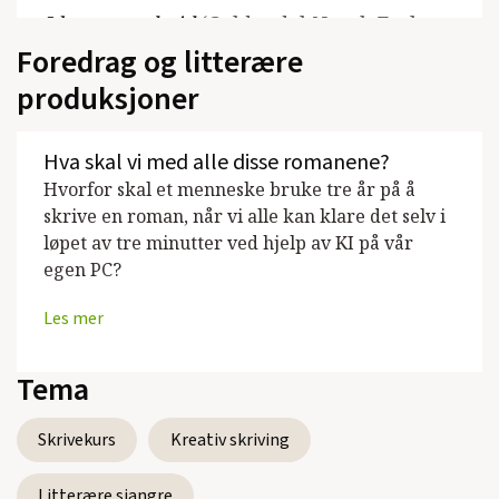
I beste sendetid
(Gyldendal Norsk Forlag,
Foredrag og litterære
Roman, 2001)
produksjoner
Forskjønnelsen
(Gyldendal Norsk Forlag,
Roman, 1999)
Hva skal vi med alle disse romanene?
Hennes meningsløse kyss
(Roman, 1996)
Hvorfor skal et menneske bruke tre år på å
skrive en roman, når vi alle kan klare det selv i
Nødutgang
(Cappelen, Roman, 1994)
løpet av tre minutter ved hjelp av KI på vår
egen PC?
I den mørke natt
(Barnebok, 1992)
Les mer
Avgrunn. En sann historie
(Roman, 1992)
Interessert, jeg? (medf)
(Ungdomsbok,
Tema
1991)
Skrivekurs
Kreativ skriving
Ubehaget
(Noveller, 1990)
Litterære sjangre