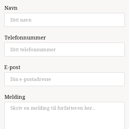
Fanny og mysteriet i den sørgende skogen
Navn
(Oktober, Roman, 2017)
Ensomheten i Lydia Ernemans liv
(Oktober, Roman, 2014)
Telefonnummer
Jeg har tenkt meg til de elysiske sletter
Dikt 2002-2011
(Oktober, Lyrikk, 2011)
Krysantemum
(Oktober, Roman, 2009)
E-post
Fraværet av musikk
(Oktober, Roman,
2007)
Melding
Edmond Jabés: Lengsel etter en
begynnelse. Frykten for en eneste slutt
(Oktober, Gjendiktning, 2004)
Intimiteten
(Oktober, Roman, 2003)