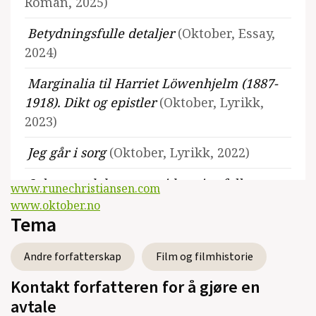
Roman, 2025)
Betydningsfulle detaljer
(Oktober, Essay,
2024)
Marginalia til Harriet Löwenhjelm (1887-
1918). Dikt og epistler
(Oktober, Lyrikk,
2023)
Jeg går i sorg
(Oktober, Lyrikk, 2022)
Saken med den tapte tidens innfall
www.runechristiansen.com
(Oktober, Roman, 2021)
www.oktober.no
Tema
Jeg uttrykker meg feilaktig om årstidene,
eller De små epistlene som fikk den
Andre forfatterskap
Film og filmhistorie
storslagne tittelen Det gylne skinnet. Dikt
Kontakt forfatteren for å gjøre en
2011-2019
(Oktober, 2019)
avtale