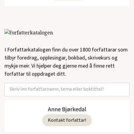
Steve McQueen er død.
(Oktober, Roman,
1997)
Anticamera.
(Lyrikk, 1996)
Motormelkeveien.
(Lyrikk, 1994)
I Forfattarkatalogen finn du over 1800 forfattarar som
En følsom tid.
(Lyrikk, 1993)
tilbyr foredrag, opplesingar, bokbad, skrivekurs og
Dypt mørke.
(Roman, 1992)
mykje meir. Vi hjelper deg gjerne med å finne rett
forfattar til oppdraget ditt.
Hvalene i Glasgow.
(Roman, 1990)
I dødvanne.
(Lyrikk, 1989)
Alain Bosquet: I mangel av sjel
(Oktober,
Anne Bjørkedal
Gjendiktning, 1988)
Kontakt forfattar!
Sanger fra måneraketten
(Lyrikk, 1987)