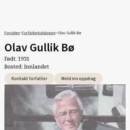
Forsiden
>
Forfatterkatalogen
>
Olav Gullik Bø
Olav Gullik Bø
Født:
1931
Bosted:
Innlandet
Kontakt forfatter
Meld inn oppdrag