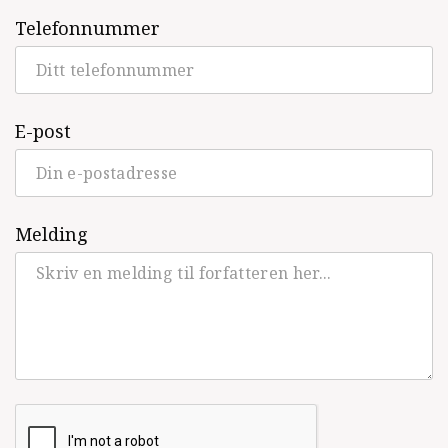
Telefonnummer
Studieutgåve over Knut Hauges Sagaen om
Ulfsætta (2)
(1996)
Kastevind - petitdikt
(1995)
E-post
Arvegull (red.) Andris Vang og livsverket
hans
(1995)
Studieutgåve over Knut Hauges Sagaen om
Melding
Ulfsætta (1)
(1992)
Hjarteslag under stjerner. Gjendikting av
Leslie Ayres: Stars Mountains Heartbeats
(1992)
Helg og sykne. Tradisjonslitteratur frå
Valdres
(Antologi, 1989)