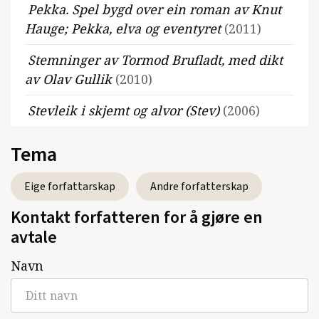
Pekka. Spel bygd over ein roman av Knut
Hauge; Pekka, elva og eventyret
(2011)
Stemninger av Tormod Brufladt, med dikt
av Olav Gullik
(2010)
Stevleik i skjemt og alvor (Stev)
(2006)
- i Kvitterli Spelet om Valdresskalden
Tema
Anders Underdal
(2004)
Eige forfattarskap
Andre forfatterskap
Vinjespelet. Om Aasmund Olavsson og
Eidsbugarden
(2002)
Kontakt forfatteren for å gjøre en
avtale
Kongens kvinne. Spelet om kong Harald og
Gyda på Kvie
(2001)
Navn
Makt og mannetekke. Spelet om Dorothea
Anker
(1999)