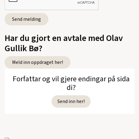
Kjærteikn - petitdikt
(1988)
Solstrå - vers og viser
(1986)
Valdreslitteratur.Utdrag for ungdom
(1984)
Har du gjort en avtale med Olav
Oskeladd under Grindafiell. Spelet om
Gullik Bø?
tradisjonssamlaren_x000D_Andris Vang
(1980)
Meld inn oppdraget her!
Dei løynde kjeldene. Skjønnlitteratur frå
Forfattar og vil gjere endingar på sida
Valdres._x000D_Litteraturhistorie (saman
di?
med Signe Nes Håre)
(1979)
Send inn her!
Se alle utgivelser