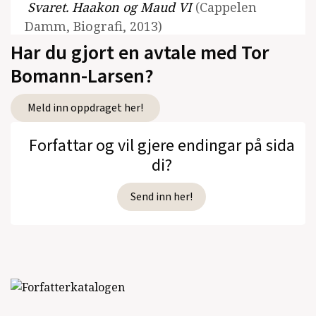
Svaret. Haakon og Maud VI
(Cappelen
Damm, Biografi, 2013)
Har du gjort en avtale med Tor
Æresordet. Haakon & Maud V
(Cappelen
Bomann-Larsen?
Damm, Biografi, 2011)
Vintertronen. Haakon & Maud III
Meld inn oppdraget her!
(Cappelen Damm, Biografi, 2006)
Forfattar og vil gjere endingar på sida
Sporet fra ødemarken
(Cappelen, Prosa,
di?
2005)
Send inn her!
Folket. Haakon og Maud II
(Cappelen,
Biografi, 2004)
Kongstanken. Haakon & Maud I
(Cappelen,
Biografi, 2002)
Kongstanken. Haakon og Maud IV