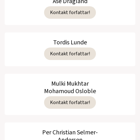
Åse Dragland
Dynastiet Willoch (medf)
(Roman, 1983)
Kontakt forfattar!
GLIPP 2 og jakten på åndslivet
(Roman,
1982)
Tordis Lunde
GLIPP
(Roman, 1981)
Kontakt forfattar!
Se alle utgivelser
Mulki Mukhtar
Mohamoud Osloble
Kontakt forfattar!
Per Christian Selmer-