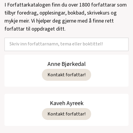
(Cappelen Damm, Biografi, 2002)
I Forfattarkatalogen finn du over 1800 forfattarar som
tilbyr foredrag, opplesingar, bokbad, skrivekurs og
Livlegen
(Cappelen, Roman, 1999)
mykje meir. Vi hjelper deg gjerne med å finne rett
forfattar til oppdraget ditt.
Det usynlige blekk. Sigurd Christiansens
liv.
(Biografi, 1997)
Den siste prinsen.
(Billedbok, 1996)
Anne Bjørkedal
Roald Amundsen - En biografi.
(Biografi,
1995)
Kontakt forfattar!
Lille Sonjas store pappa.
(Billedbok, 1993)
Den evige sne. En skihistorie.
(Essays,
Kaveh Ayreek
1993)
Kontakt forfattar!
Roalds tur.
(Billedbok, 1992)