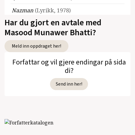
Nazman
(Lyrikk, 1978)
Har du gjort en avtale med
Dev Mala
(Lyrikk, 1975)
Masood Munawer Bhatti?
Meld inn oppdraget her!
Se alle utgivelser
Forfattar og vil gjere endingar på sida
di?
Send inn her!