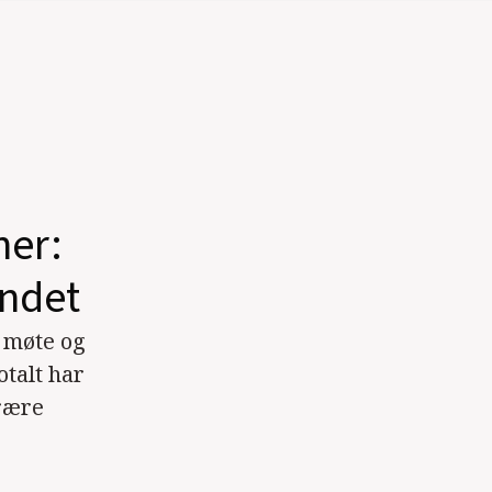
ner:
ondet
 møte og
otalt har
erære