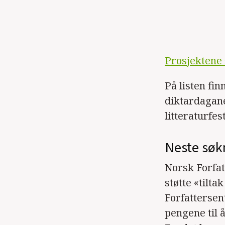
Prosjektene 
På listen fi
diktardagane
litteraturfest
Neste søk
Norsk Forfa
støtte «til
Forfattersent
pengene til 