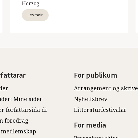
Herzog.
Les meir
rfattarar
For publikum
der
Arrangement og skriv
ider: Mine sider
Nyheitsbrev
r forfattarsida di
Litteraturfestivalar
n foredrag
For media
 medlemskap