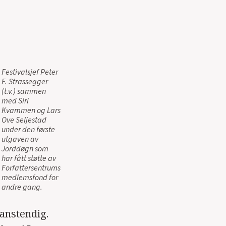
Festivalsjef Peter
F. Strassegger
(t.v.) sammen
med Siri
Kvammen og Lars
Ove Seljestad
under den første
utgaven av
Jorddøgn som
har fått støtte av
Forfattersentrums
medlemsfond for
andre gang.
anstendig.