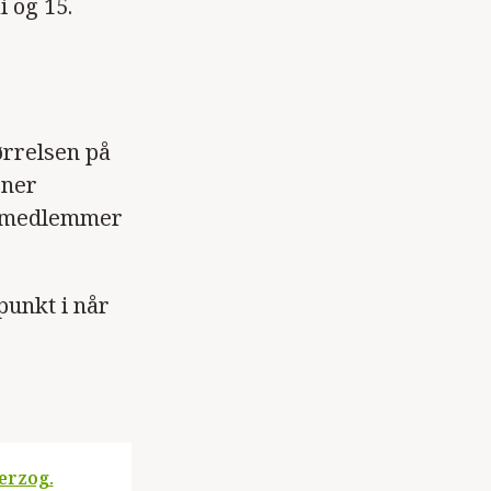
i og 15.
rrelsen på
oner
m-medlemmer
punkt i når
erzog.