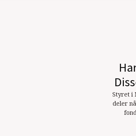
Har
Diss
Styret 
deler nå
fond