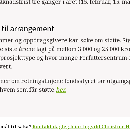
knadsfrist tre ganger i året (15. februar, 15. ma
 til arrangement
mer og oppdragsgivere kan søke om støtte. Stø
de siste årene lagt på mellom 3 000 og 25 000 kr
 prosjekttype og hvor mange Forfattersentru
vert.
mer om retningslinjene fondsstyret tar utgangs
 hvem som får støtte
her.
mål til saka?
Kontakt dagleg leiar Ingvild Christine H