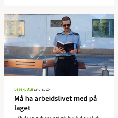
Lesekultur
29.6.2026
Må ha arbeidslivet med på
laget
– Skal vi etablere en sterk lesekultur i hele