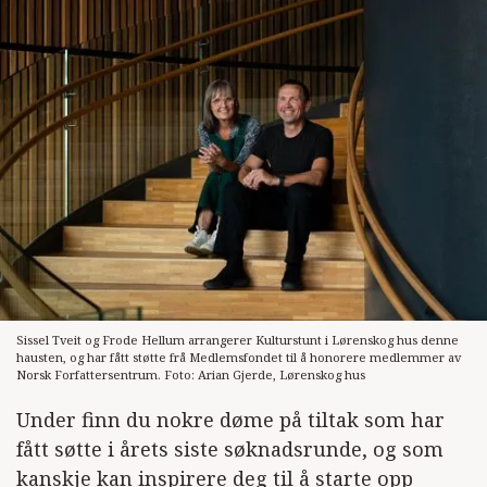
Sissel Tveit og Frode Hellum arrangerer Kulturstunt i Lørenskog hus denne
hausten, og har fått støtte frå Medlemsfondet til å honorere medlemmer av
Norsk Forfattersentrum. Foto: Arian Gjerde, Lørenskog hus
Under finn du nokre døme på tiltak som har
fått søtte i årets siste søknadsrunde, og som
kanskje kan inspirere deg til å starte opp