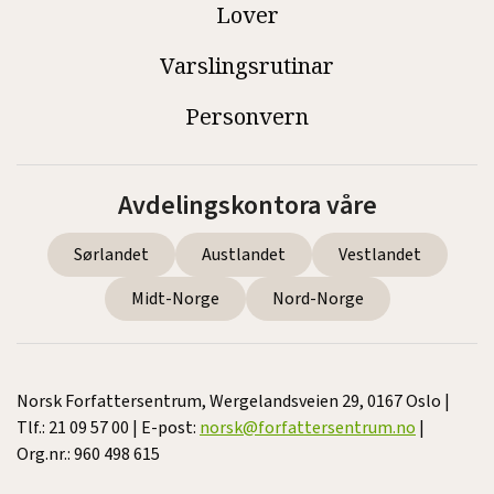
Lover
Varslingsrutinar
Personvern
Avdelingskontora våre
Sørlandet
Austlandet
Vestlandet
Midt-Norge
Nord-Norge
Norsk Forfattersentrum, Wergelandsveien 29, 0167 Oslo |
Tlf.: 21 09 57 00 | E-post:
norsk@forfattersentrum.no
|
Org.nr.: 960 498 615