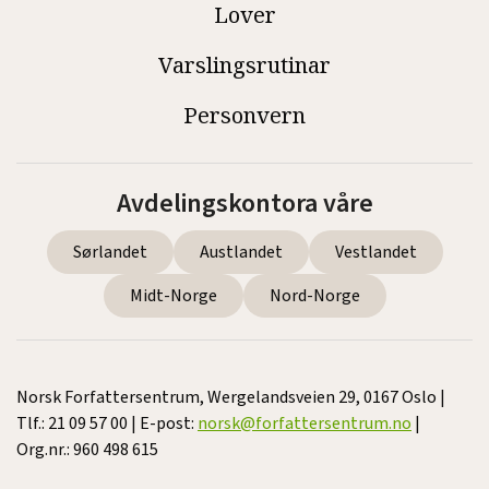
Lover
Varslingsrutinar
Personvern
Avdelingskontora våre
Sørlandet
Austlandet
Vestlandet
Midt-Norge
Nord-Norge
Norsk Forfattersentrum, Wergelandsveien 29, 0167 Oslo |
Tlf.: 21 09 57 00 | E-post:
norsk@forfattersentrum.no
|
Org.nr.: 960 498 615