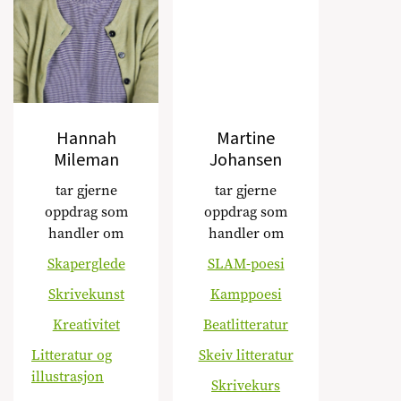
Hannah
Martine
Mileman
Johansen
tar gjerne
tar gjerne
oppdrag som
oppdrag som
handler om
handler om
Skaperglede
SLAM-poesi
Skrivekunst
Kamppoesi
Kreativitet
Beatlitteratur
Litteratur og
Skeiv litteratur
illustrasjon
Skrivekurs