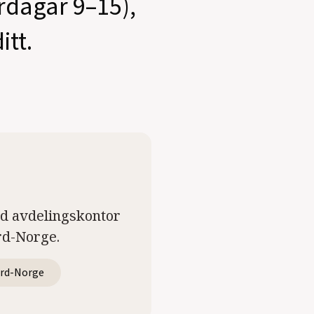
ardagar 9–15),
itt.
ed avdelingskontor
rd-Norge.
rd-Norge