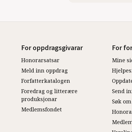
For oppdragsgivarar
For fo
Honorarsatsar
Mine si
Meld inn oppdrag
Hjelpes
Forfatterkatalogen
Oppdate
Foredrag og litterære
Send in
produksjonar
Søk om
Medlemsfondet
Honora
Medlem