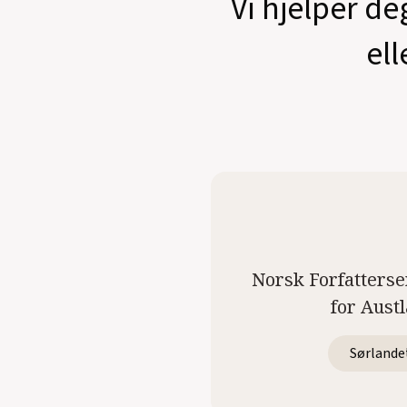
Vi hjelper de
ell
Norsk Forfatterse
for Aust
Sørlande