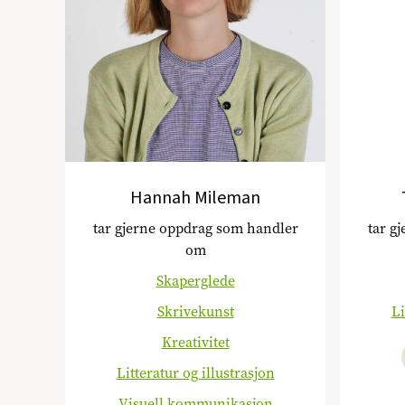
Hannah Mileman
tar gjerne oppdrag som handler
tar g
om
Skaperglede
Skrivekunst
Li
Kreativitet
Litteratur og illustrasjon
Visuell kommunikasjon