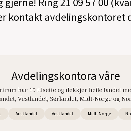
g gjerne! Ring 21 09 57 00 (kv
er kontakt avdelingskontoret d
Avdelingskontora våre
ntrum har 19 tilsette og dekkjer heile landet m
landet, Vestlandet, Sørlandet, Midt-Norge og No
t
Austlandet
Vestlandet
Midt-Norge
No