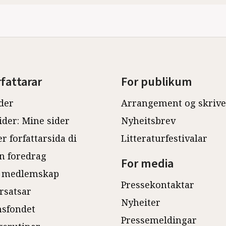
rfattarar
For publikum
der
Arrangement og skriv
ider: Mine sider
Nyheitsbrev
r forfattarsida di
Litteraturfestivalar
n foredrag
For media
 medlemskap
Pressekontaktar
rsatsar
Nyheiter
sfondet
Pressemeldingar