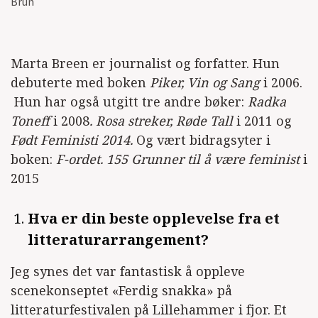
Brun
Marta Breen er journalist og forfatter. Hun
debuterte med boken
Piker, Vin og Sang
i 2006.
Hun har også utgitt tre andre bøker:
Radka
Toneff
i 2008
. Rosa streker, Røde Tall
i 2011 og
Født Feministi 2014.
Og vært bidragsyter i
boken:
F-ordet. 155 Grunner til å være feminist
i
2015
Hva er din beste opplevelse fra et
litteraturarrangement?
Jeg synes det var fantastisk å oppleve
scenekonseptet «Ferdig snakka» på
litteraturfestivalen på Lillehammer i fjor. Et