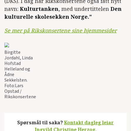
(DKS). I dag har Rikskonsertene også fått nytt
navn:
Kulturtanken
, med undertittelen
Den
kulturelle skolesekken Norge."
Se mer på Rikskonsertene sine hjemmesider
Birgitte
Jordahl, Linda
Hofstad
Helleland og
Ådne
Sekkelsten.
Foto:Lars
Opstad /
Rikskonsertene
Spørsmål til saka?
Kontakt dagleg leiar
Ingvild Christine Herzog.