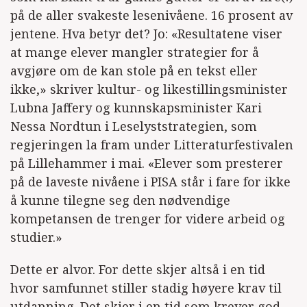
på de aller svakeste lesenivåene. 16 prosent av
jentene. Hva betyr det? Jo: «Resultatene viser
at mange elever mangler strategier for å
avgjøre om de kan stole på en tekst eller
ikke,» skriver kultur- og likestillingsminister
Lubna Jaffery og kunnskapsminister Kari
Nessa Nordtun i Leselyststrategien, som
regjeringen la fram under Litteraturfestivalen
på Lillehammer i mai. «Elever som presterer
på de laveste nivåene i PISA står i fare for ikke
å kunne tilegne seg den nødvendige
kompetansen de trenger for videre arbeid og
studier.»
Dette er alvor. For dette skjer altså i en tid
hvor samfunnet stiller stadig høyere krav til
utdanning. Det skjer i en tid som krever god