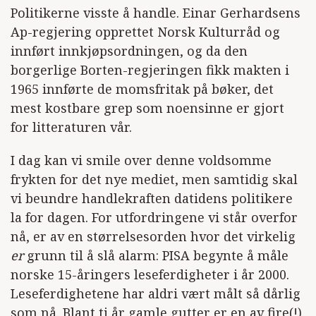
Politikerne visste å handle. Einar Gerhardsens
Ap-regjering opprettet Norsk Kulturråd og
innført innkjøpsordningen, og da den
borgerlige Borten-regjeringen fikk makten i
1965 innførte de momsfritak på bøker, det
mest kostbare grep som noensinne er gjort
for litteraturen vår.
I dag kan vi smile over denne voldsomme
frykten for det nye mediet, men samtidig skal
vi beundre handlekraften datidens politikere
la for dagen. For utfordringene vi står overfor
nå, er av en størrelsesorden hvor det virkelig
er
grunn til å slå alarm: PISA begynte å måle
norske 15-åringers leseferdigheter i år 2000.
Leseferdighetene har aldri vært målt så dårlig
som nå. Blant ti år gamle gutter er en av fire(!)