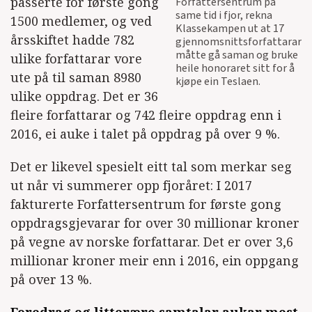
passerte for første gong
Forfattersentrum på
same tid i fjor, rekna
1500 medlemer, og ved
Klassekampen ut at 17
årsskiftet hadde 782
gjennomsnittsforfattarar
måtte gå saman og bruke
ulike forfattarar vore
heile honoraret sitt for å
ute på til saman 8980
kjøpe ein Teslaen.
ulike oppdrag. Det er 36
fleire forfattarar og 742 fleire oppdrag enn i
2016, ei auke i talet på oppdrag på over 9 %.
Det er likevel spesielt eitt tal som merkar seg
ut når vi summerer opp fjoråret: I 2017
fakturerte Forfattersentrum for første gong
oppdragsgjevarar for over 30 millionar kroner
på vegne av norske forfattarar. Det er over 3,6
millionar kroner meir enn i 2016, ein oppgang
på over 13 %.
Foredrag og litterære samtalar aukar mest