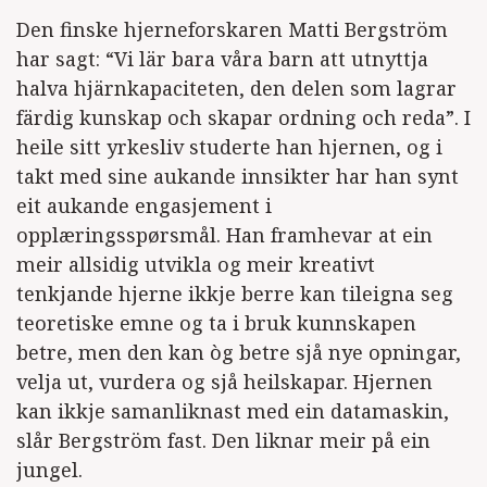
Den finske hjerneforskaren Matti Bergström
har sagt: “Vi lär bara våra barn att utnyttja
halva hjärnkapaciteten, den delen som lagrar
färdig kunskap och skapar ordning och reda”. I
heile sitt yrkesliv studerte han hjernen, og i
takt med sine aukande innsikter har han synt
eit aukande engasjement i
opplæringsspørsmål. Han framhevar at ein
meir allsidig utvikla og meir kreativt
tenkjande hjerne ikkje berre kan tileigna seg
teoretiske emne og ta i bruk kunnskapen
betre, men den kan òg betre sjå nye opningar,
velja ut, vurdera og sjå heilskapar. Hjernen
kan ikkje samanliknast med ein datamaskin,
slår Bergström fast. Den liknar meir på ein
jungel.