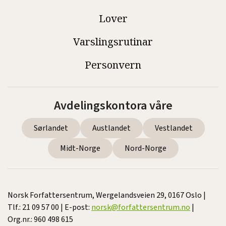
Lover
Varslingsrutinar
Personvern
Avdelingskontora våre
Sørlandet
Austlandet
Vestlandet
Midt-Norge
Nord-Norge
Norsk Forfattersentrum, Wergelandsveien 29, 0167 Oslo |
Tlf.: 21 09 57 00 | E-post:
norsk@forfattersentrum.no
|
Org.nr.: 960 498 615