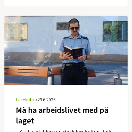
Lesekultur
29.6.2026
Må ha arbeidslivet med på
laget
– Skal vi etablere en sterk lesekultur i hele