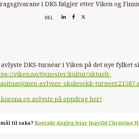
ragsgivarane i DKS følgjer etter Viken og Finn
DEL
avlyste DKS-turnéar i Viken på det nye fylket s
tps://viken.no/tjenester/kultur/aktuelt-
asituasjonen-avlyser-skolesekk-turneer.21587.
korona og avlyste på oppdrag her!
mål til saka?
Kontakt dagleg leiar Ingvild Christine H