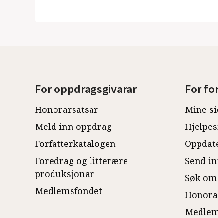
For oppdragsgivarar
For fo
Honorarsatsar
Mine si
Meld inn oppdrag
Hjelpes
Forfatterkatalogen
Oppdate
Foredrag og litterære
Send in
produksjonar
Søk om
Medlemsfondet
Honora
Medlem