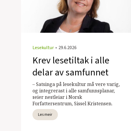
Lesekultur
•
29.6.2026
Krev lesetiltak i alle
delar av samfunnet
– Satsinga på lesekultur må vere varig,
og integrerast i alle samfunnsplanar,
seier nestleiar i Norsk
Forfattersentrum, Sissel Kristensen.
Les meir