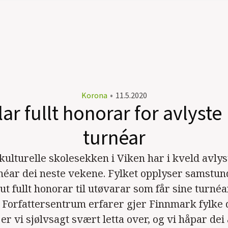
Korona
•
11.5.2020
ar fullt honorar for avlyst
turnéar
kulturelle skolesekken i Viken har i kveld avlyst
néar dei neste vekene. Fylket opplyser samstund
ut fullt honorar til utøvarar som får sine turnéa
t Forfattersentrum erfarer gjer Finnmark fylke 
 er vi sjølvsagt svært letta over, og vi håpar dei