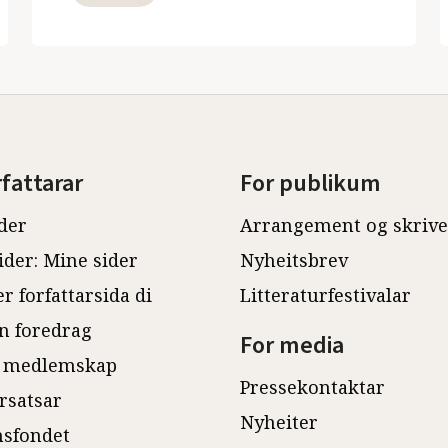
rfattarar
For publikum
der
Arrangement og skriv
ider: Mine sider
Nyheitsbrev
r forfattarsida di
Litteraturfestivalar
n foredrag
For media
 medlemskap
Pressekontaktar
rsatsar
Nyheiter
sfondet