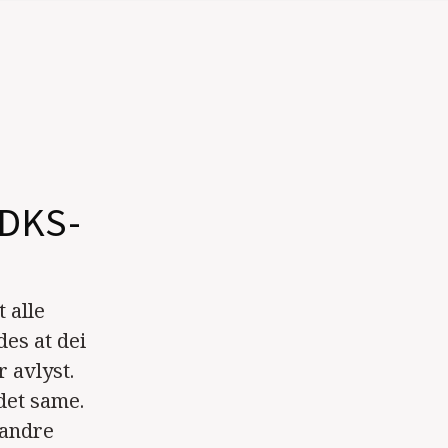
e DKS-
 alle
es at dei
r avlyst.
det same.
 andre