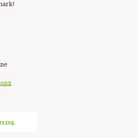
mark!
ine
aspx
erzog.