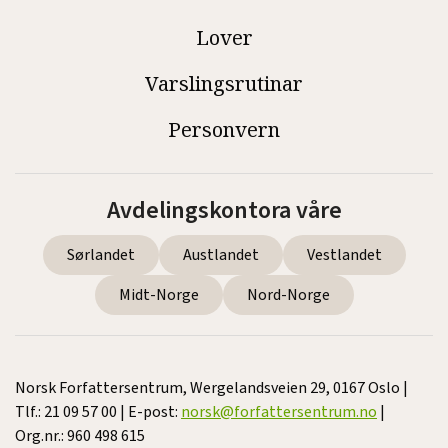
Lover
Varslingsrutinar
Personvern
Avdelingskontora våre
Sørlandet
Austlandet
Vestlandet
Midt-Norge
Nord-Norge
Norsk Forfattersentrum, Wergelandsveien 29, 0167 Oslo |
Tlf.: 21 09 57 00 | E-post:
norsk@forfattersentrum.no
|
Org.nr.: 960 498 615