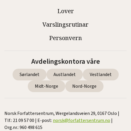
Lover
Varslingsrutinar
Personvern
Avdelingskontora våre
Sørlandet
Austlandet
Vestlandet
Midt-Norge
Nord-Norge
Norsk Forfattersentrum, Wergelandsveien 29, 0167 Oslo |
Tlf.: 21 09 57 00 | E-post:
norsk@forfattersentrum.no
|
Org.nr.: 960 498 615