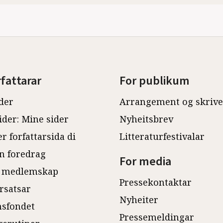
rfattarar
For publikum
der
Arrangement og skriv
ider: Mine sider
Nyheitsbrev
r forfattarsida di
Litteraturfestivalar
n foredrag
For media
 medlemskap
Pressekontaktar
rsatsar
Nyheiter
sfondet
Pressemeldingar