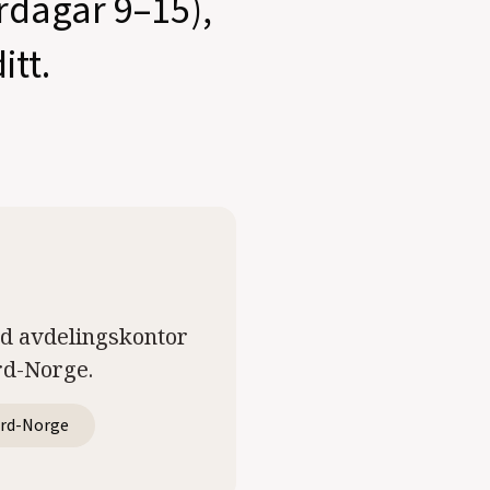
ardagar 9–15),
itt.
ed avdelingskontor
rd-Norge.
rd-Norge