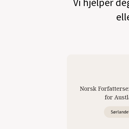
Vi hjelper de
ell
Norsk Forfatterse
for Aust
Sørlande