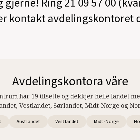
g gjerne! Ring 21 09 57 00 (kv
er kontakt avdelingskontoret d
Avdelingskontora våre
ntrum har 19 tilsette og dekkjer heile landet m
landet, Vestlandet, Sørlandet, Midt-Norge og No
t
Austlandet
Vestlandet
Midt-Norge
No