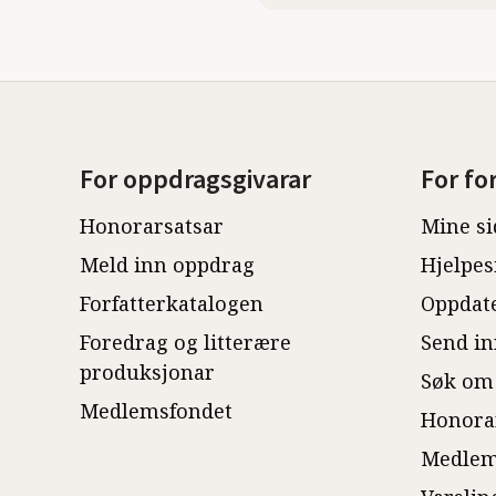
For oppdragsgivarar
For fo
Honorarsatsar
Mine si
Meld inn oppdrag
Hjelpes
Forfatterkatalogen
Oppdate
Foredrag og litterære
Send in
produksjonar
Søk om
Medlemsfondet
Honora
Medlem