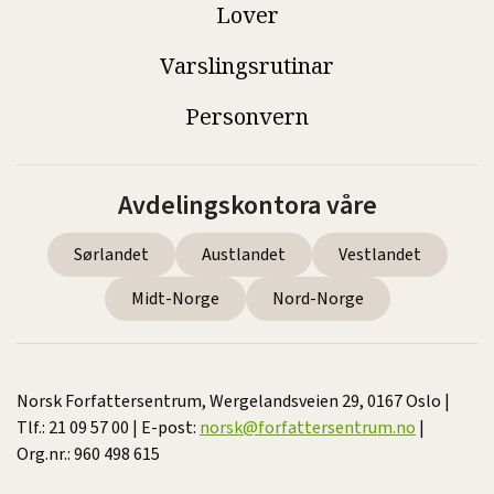
Lover
Varslingsrutinar
Personvern
Avdelingskontora våre
Sørlandet
Austlandet
Vestlandet
Midt-Norge
Nord-Norge
Norsk Forfattersentrum, Wergelandsveien 29, 0167 Oslo |
Tlf.: 21 09 57 00 | E-post:
norsk@forfattersentrum.no
|
Org.nr.: 960 498 615