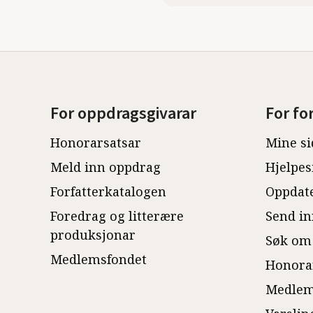
For oppdragsgivarar
For fo
Honorarsatsar
Mine si
Meld inn oppdrag
Hjelpes
Forfatterkatalogen
Oppdate
Foredrag og litterære
Send in
produksjonar
Søk om
Medlemsfondet
Honora
Medlem