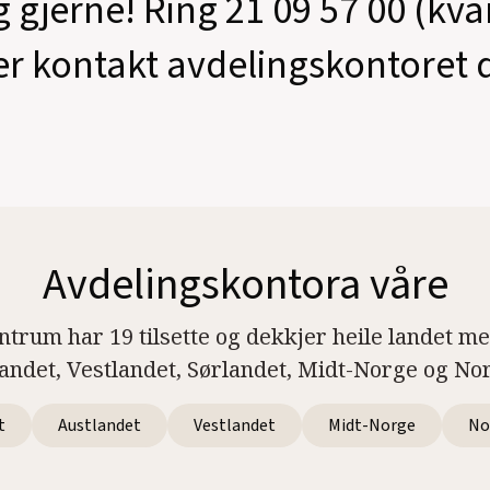
g gjerne! Ring 21 09 57 00 (kv
er kontakt avdelingskontoret d
Avdelingskontora våre
ntrum har 19 tilsette og dekkjer heile landet m
landet, Vestlandet, Sørlandet, Midt-Norge og No
t
Austlandet
Vestlandet
Midt-Norge
No