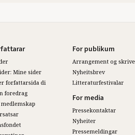
rfattarar
For publikum
der
Arrangement og skriv
ider: Mine sider
Nyheitsbrev
r forfattarsida di
Litteraturfestivalar
n foredrag
For media
 medlemskap
Pressekontaktar
rsatsar
Nyheiter
sfondet
Pressemeldingar