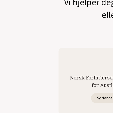
Vi hjelper de
ell
Norsk Forfatterse
for Aust
Sørlande