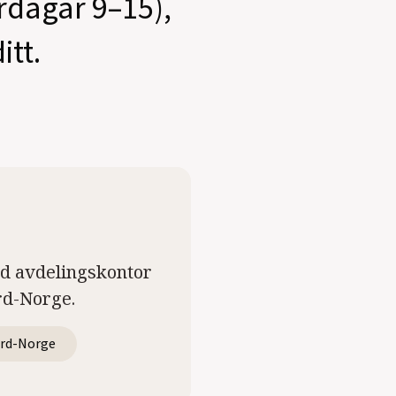
ardagar 9–15),
itt.
ed avdelingskontor
rd-Norge.
rd-Norge