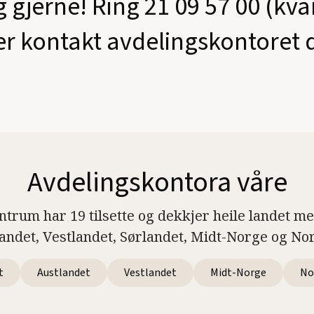
g gjerne! Ring 21 09 57 00 (kv
er kontakt avdelingskontoret d
Avdelingskontora våre
ntrum har 19 tilsette og dekkjer heile landet m
landet, Vestlandet, Sørlandet, Midt-Norge og No
t
Austlandet
Vestlandet
Midt-Norge
No