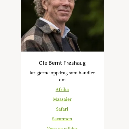
Ole Bernt Frøshaug
tar gjerne oppdrag som handler
om
Afrika
Maasaier
Safari
Savannen
Vern av villdyr