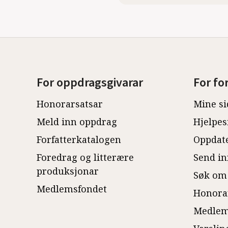
For oppdragsgivarar
For fo
Honorarsatsar
Mine si
Meld inn oppdrag
Hjelpes
Forfatterkatalogen
Oppdate
Foredrag og litterære
Send in
produksjonar
Søk om
Medlemsfondet
Honora
Medlem