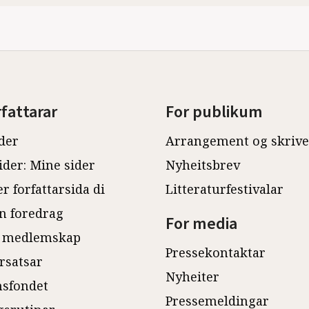
rfattarar
For publikum
der
Arrangement og skriv
ider: Mine sider
Nyheitsbrev
r forfattarsida di
Litteraturfestivalar
n foredrag
For media
 medlemskap
Pressekontaktar
rsatsar
Nyheiter
sfondet
Pressemeldingar