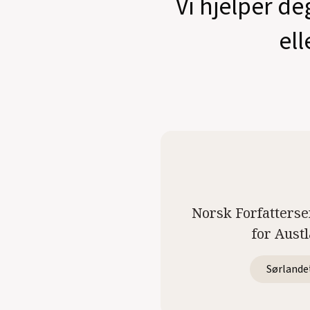
Vi hjelper de
ell
Norsk Forfatterse
for Aust
Sørlande