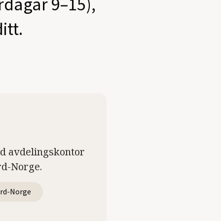
ardagar 9–15),
itt.
ed avdelingskontor
rd-Norge.
rd-Norge