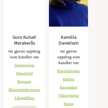
Guro Kulset
Kamilla
Merakerås
Danielsen
tar gjerne oppdrag
tar gjerne
som handler om
oppdrag som
handler om
Integrering
Kjærligheten
Mangfold
Dating
Kvinner
Ensomhet
Minoritetskvinner
Tilknytning
Likestilling
Sinne